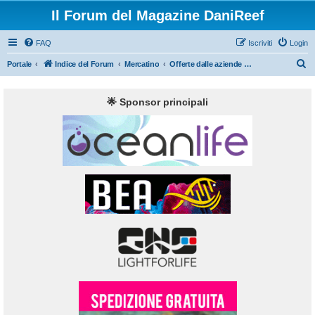
Il Forum del Magazine DaniReef
FAQ
Iscriviti
Login
C
Portale
Indice del Forum
Mercatino
Offerte dalle aziende del mondo acquario: Sconti e Codici sconto
e
r
🌟 Sponsor principali
c
a