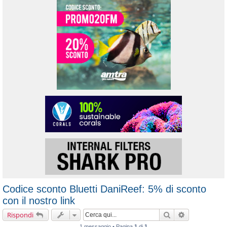
Codice sconto Bluetti DaniReef: 5% di sconto
con il nostro link
Cerca
Ricerca avanz
Rispondi
1 messaggio • Pagina
1
di
1