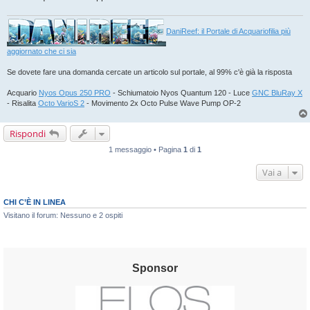
DaniReef: il Portale di Acquariofilia più
aggiornato che ci sia
Se dovete fare una domanda cercate un articolo sul portale, al 99% c'è già la risposta
Acquario
Nyos Opus 250 PRO
- Schiumatoio Nyos Quantum 120 - Luce
GNC BluRay X
- Risalita
Octo VarioS 2
- Movimento 2x Octo Pulse Wave Pump OP-2
Rispondi
1 messaggio • Pagina
1
di
1
Vai a
CHI C’È IN LINEA
Visitano il forum: Nessuno e 2 ospiti
Sponsor