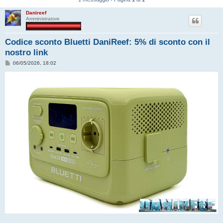
Danireef
Amministratore
Codice sconto Bluetti DaniReef: 5% di sconto con il
nostro link
M
06/05/2026, 18:02
e
s
s
a
g
g
i
o