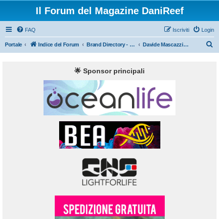
Il Forum del Magazine DaniReef
FAQ
Iscriviti
Login
C
Portale
Indice del Forum
Brand Directory - Filo Diretto
Davide Mascazzini "ReefSnow" risponde
e
r
🌟 Sponsor principali
c
a