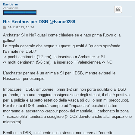
Davide_m
Zebrasoma
Re: Benthos per DSB @Ivano0288
M
01/11/2025, 15:34
e
s
Archaster Si o No? quasi come chiedere se è nato prima l'uovo o la
s
gallina!
a
g
La regola generale che seguo su questi quesiti è "quanto sprofonda
g
l'animale nel DSB?"
i
o
-> pochi centimetri (1-2 cm), la inserisco = Archaster -> SI
-> molti centimetri (5-6 cm), la inserisco = Valenciennea -> NO
L'archaster per me è un animale SI per il DSB, mentre eviterei le
Nassarius, per esempio.
Impaccare il DSB, smuovere i primi 1-2 cm non porta squilibrio al DSB
profondo, solo una maggiore ossigenazione degli stessi, il che è positivo
per la pulizia e aspetto estetico della vasca (di cui io non mi preoccupo).
Per il resto il DSB tenderà sempre ad "impaccare" poichè i batteri
moriranno e lasceranno -seppur poco- del materiale, il carbonato in zona
"microaerofila" tenderà a sciogliere (> CO2 dovuto anche alla respirazione
microbica).
Benthos in DSB, ininfluente sullo stesso. non serve al "corretto