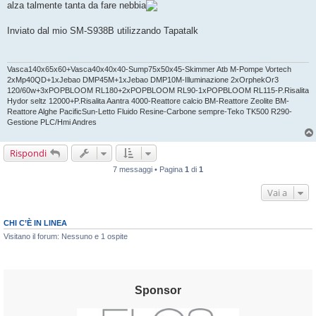
alza talmente tanta da fare nebbia
a
g
g
Inviato dal mio SM-S938B utilizzando Tapatalk
i
o
Vasca140x65x60+Vasca40x40x40-Sump75x50x45-Skimmer Atb M-Pompe Vortech
2xMp40QD+1xJebao DMP45M+1xJebao DMP10M-Illuminazione 2xOrphekOr3
120/60w+3xPOPBLOOM RL180+2xPOPBLOOM RL90-1xPOPBLOOM RL115-P.Risalita
Hydor seltz 12000+P.Risalita Aantra 4000-Reattore calcio BM-Reattore Zeolite BM-
Reattore Alghe PacificSun-Letto Fluido Resine-Carbone sempre-Teko TK500 R290-
Gestione PLC/Hmi Andres
Rispondi
7 messaggi • Pagina
1
di
1
Vai a
CHI C’È IN LINEA
Visitano il forum: Nessuno e 1 ospite
Sponsor