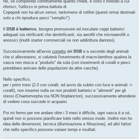
No, se comprendo correttamente quanto chiedi, e visto il metodo a cui
riferisci, l'utilizzo in prima battuta di
Copepodi non ha alcun senso, tantomeno di rotiferi (questi ormai destinati
solo a chi riproduce pesci "semplici").
Il
DSB é batterico
, bisogna promuovere ed inoculare ceppi batterici
adeguati sia nitrificanti che denitrificanti, sia aerofili che microaerofili o
anossici (inutili starter commerciali se non addirittura dannosi).
Successivamente all'avvio
corretto
del
DSB
e a secondo degli animali
che si alleveranno, si valuterà l'inserimento di macro-benthos qualora la
vasca non riesca a "produrlo" da sola (con inserimenti di coralli e pesci
potrebbero arrivare delle popolazioni da altre vasche).
Nello specifico,
per i primi mesi (2-3 con coralli, ed avvio da subito con luce e animali ->
coralli), non inserirei nulla se non prodotti batterici e "alimenti" per gli
stessi (Chaetomorpha ma NON fitoplancton), successivamente attenderei
di vedere cosa succede in acquario
Poi mi fermo per me andare oltre i 3 mesi è difficile, ogni vasca è a sè,
quindi non si possono pianificare tutte nello stesso modo. Inoltre non ho
idea delle dimensioni, tecnica (illuminazione e filtrazione), ed altri fattori
che nello specifico possono variare tempi e risultati.