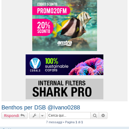
Benthos per DSB @Ivano0288
Cerca
Ricerca avanz
Rispondi
7 messaggi • Pagina
1
di
1