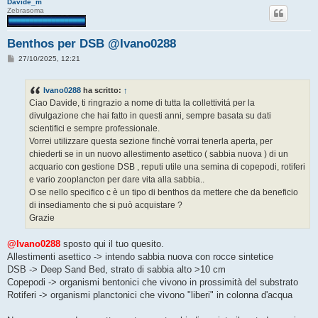
Davide_m
Zebrasoma
Benthos per DSB @Ivano0288
M
27/10/2025, 12:21
e
s
s
Ivano0288
ha scritto:
↑
a
g
Ciao Davide, ti ringrazio a nome di tutta la collettivitá per la
g
divulgazione che hai fatto in questi anni, sempre basata su dati
i
o
scientifici e sempre professionale.
Vorrei utilizzare questa sezione finchè vorrai tenerla aperta, per
chiederti se in un nuovo allestimento asettico ( sabbia nuova ) di un
acquario con gestione DSB , reputi utile una semina di copepodi, rotiferi
e vario zooplancton per dare vita alla sabbia..
O se nello specifico c è un tipo di benthos da mettere che da beneficio
di insediamento che si può acquistare ?
Grazie
@Ivano0288
sposto qui il tuo quesito.
Allestimenti asettico -> intendo sabbia nuova con rocce sintetice
DSB -> Deep Sand Bed, strato di sabbia alto >10 cm
Copepodi -> organismi bentonici che vivono in prossimità del substrato
Rotiferi -> organismi planctonici che vivono "liberi" in colonna d'acqua