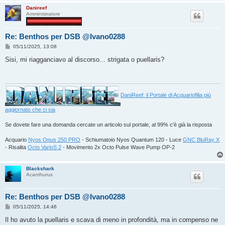
Danireef
Amministratore
Re: Benthos per DSB @Ivano0288
M
05/11/2025, 13:08
e
s
Sisi, mi riagganciavo al discorso... strigata o puellaris?
s
a
g
g
i
o
DaniReef: il Portale di Acquariofilia più
aggiornato che ci sia
Se dovete fare una domanda cercate un articolo sul portale, al 99% c'è già la risposta
Acquario
Nyos Opus 250 PRO
- Schiumatoio Nyos Quantum 120 - Luce
GNC BluRay X
- Risalita
Octo VarioS 2
- Movimento 2x Octo Pulse Wave Pump OP-2
Blackshark
Acanthurus
Re: Benthos per DSB @Ivano0288
M
05/11/2025, 14:46
e
s
Il ho avuto la puellaris e scava di meno in profondità, ma in compenso ne
s