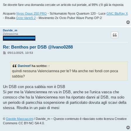
Se dovete fare una domanda cercate un articolo sul portale, al 99% c'è già la risposta
Acquario
Nyos Opus 250 PRO
- Schiumatoio Nyos Quantum 120 - Luce
GNC BluRay X
- Risalita
Octo VarioS 2
- Movimento 2x Octo Pulse Wave Pump OP-2
Davide_m
Zebrasoma
Re: Benthos per DSB @Ivano0288
M
05/11/2025, 10:53
e
s
s
Danireef
ha scritto:
↑
a
g
quindi nessuna Valenciannea per te? Ma anche nei fondi con poca
g
sabbia?
i
o
Un DSB con poca sabbia non è DSB
Si per me la Valenciennea nn va in DSB, anche se l'unica vasca che
conosco che ha la Valenciennea non ha riportato danni al DSB, ma solo
un periodo di parecchia sospensione di particolato dovuta agli scavi della
stessa. Risolta in un paio di mesi
©
Davide Mascazzini
/ Davide_m – Questo contenuto è rilasciato sotto licenza Creative
Commons CC BY-NC-SA 4.0.