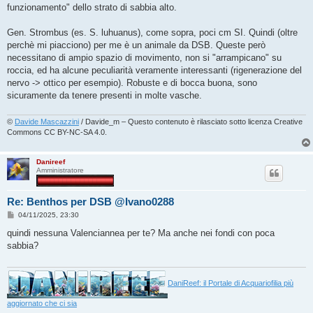
funzionamento" dello strato di sabbia alto.
Gen. Strombus (es. S. luhuanus), come sopra, poci cm SI. Quindi (oltre
perchè mi piacciono) per me è un animale da DSB. Queste però
necessitano di ampio spazio di movimento, non si "arrampicano" su
roccia, ed ha alcune peculiarità veramente interessanti (rigenerazione del
nervo -> ottico per esempio). Robuste e di bocca buona, sono
sicuramente da tenere presenti in molte vasche.
©
Davide Mascazzini
/ Davide_m – Questo contenuto è rilasciato sotto licenza Creative
Commons CC BY-NC-SA 4.0.
Danireef
Amministratore
Re: Benthos per DSB @Ivano0288
M
04/11/2025, 23:30
e
s
quindi nessuna Valenciannea per te? Ma anche nei fondi con poca
s
sabbia?
a
g
g
i
o
DaniReef: il Portale di Acquariofilia più
aggiornato che ci sia