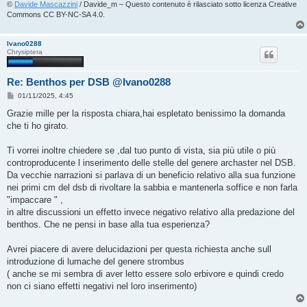
©
Davide Mascazzini
/ Davide_m – Questo contenuto è rilasciato sotto licenza Creative
Commons CC BY-NC-SA 4.0.
Ivano0288
Chrysiptera
Re: Benthos per DSB @Ivano0288
M
01/11/2025, 4:45
e
s
Grazie mille per la risposta chiara,hai espletato benissimo la domanda
s
che ti ho girato.
a
g
g
Ti vorrei inoltre chiedere se ,dal tuo punto di vista, sia più utile o più
i
o
controproducente l inserimento delle stelle del genere archaster nel DSB.
Da vecchie narrazioni si parlava di un beneficio relativo alla sua funzione
nei primi cm del dsb di rivoltare la sabbia e mantenerla soffice e non farla
"impaccare " ,
in altre discussioni un effetto invece negativo relativo alla predazione del
benthos. Che ne pensi in base alla tua esperienza?
Avrei piacere di avere delucidazioni per questa richiesta anche sull
introduzione di lumache del genere strombus
( anche se mi sembra di aver letto essere solo erbivore e quindi credo
non ci siano effetti negativi nel loro inserimento)