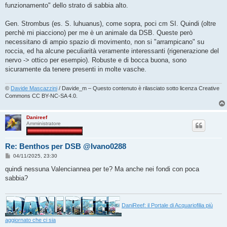
funzionamento" dello strato di sabbia alto.
Gen. Strombus (es. S. luhuanus), come sopra, poci cm SI. Quindi (oltre
perchè mi piacciono) per me è un animale da DSB. Queste però
necessitano di ampio spazio di movimento, non si "arrampicano" su
roccia, ed ha alcune peculiarità veramente interessanti (rigenerazione del
nervo -> ottico per esempio). Robuste e di bocca buona, sono
sicuramente da tenere presenti in molte vasche.
©
Davide Mascazzini
/ Davide_m – Questo contenuto è rilasciato sotto licenza Creative
Commons CC BY-NC-SA 4.0.
Danireef
Amministratore
Re: Benthos per DSB @Ivano0288
M
04/11/2025, 23:30
e
s
quindi nessuna Valenciannea per te? Ma anche nei fondi con poca
s
sabbia?
a
g
g
i
o
DaniReef: il Portale di Acquariofilia più
aggiornato che ci sia