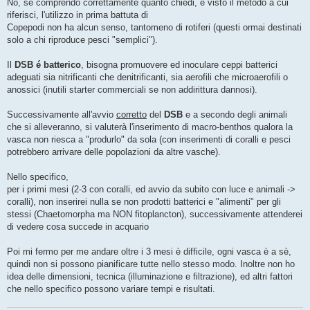
No, se comprendo correttamente quanto chiedi, e visto il metodo a cui
riferisci, l'utilizzo in prima battuta di
Copepodi non ha alcun senso, tantomeno di rotiferi (questi ormai destinati
solo a chi riproduce pesci "semplici").
Il
DSB é batterico
, bisogna promuovere ed inoculare ceppi batterici
adeguati sia nitrificanti che denitrificanti, sia aerofili che microaerofili o
anossici (inutili starter commerciali se non addirittura dannosi).
Successivamente all'avvio
corretto
del
DSB
e a secondo degli animali
che si alleveranno, si valuterà l'inserimento di macro-benthos qualora la
vasca non riesca a "produrlo" da sola (con inserimenti di coralli e pesci
potrebbero arrivare delle popolazioni da altre vasche).
Nello specifico,
per i primi mesi (2-3 con coralli, ed avvio da subito con luce e animali ->
coralli), non inserirei nulla se non prodotti batterici e "alimenti" per gli
stessi (Chaetomorpha ma NON fitoplancton), successivamente attenderei
di vedere cosa succede in acquario
Poi mi fermo per me andare oltre i 3 mesi è difficile, ogni vasca è a sè,
quindi non si possono pianificare tutte nello stesso modo. Inoltre non ho
idea delle dimensioni, tecnica (illuminazione e filtrazione), ed altri fattori
che nello specifico possono variare tempi e risultati.