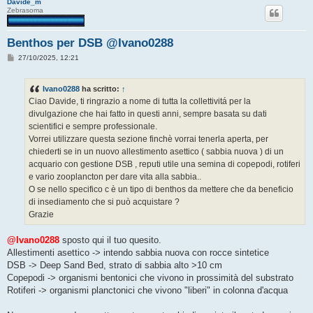
Davide_m
Zebrasoma
Benthos per DSB @Ivano0288
M
27/10/2025, 12:21
e
s
s
Ivano0288
ha scritto:
↑
a
g
Ciao Davide, ti ringrazio a nome di tutta la collettivitá per la
g
divulgazione che hai fatto in questi anni, sempre basata su dati
i
o
scientifici e sempre professionale.
Vorrei utilizzare questa sezione finchè vorrai tenerla aperta, per
chiederti se in un nuovo allestimento asettico ( sabbia nuova ) di un
acquario con gestione DSB , reputi utile una semina di copepodi, rotiferi
e vario zooplancton per dare vita alla sabbia..
O se nello specifico c è un tipo di benthos da mettere che da beneficio
di insediamento che si può acquistare ?
Grazie
@Ivano0288
sposto qui il tuo quesito.
Allestimenti asettico -> intendo sabbia nuova con rocce sintetice
DSB -> Deep Sand Bed, strato di sabbia alto >10 cm
Copepodi -> organismi bentonici che vivono in prossimità del substrato
Rotiferi -> organismi planctonici che vivono "liberi" in colonna d'acqua