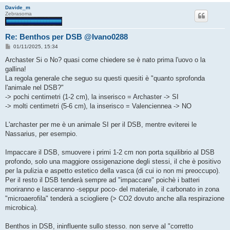
Davide_m
Zebrasoma
Re: Benthos per DSB @Ivano0288
M
01/11/2025, 15:34
e
s
Archaster Si o No? quasi come chiedere se è nato prima l'uovo o la
s
gallina!
a
g
La regola generale che seguo su questi quesiti è "quanto sprofonda
g
l'animale nel DSB?"
i
o
-> pochi centimetri (1-2 cm), la inserisco = Archaster -> SI
-> molti centimetri (5-6 cm), la inserisco = Valenciennea -> NO
L'archaster per me è un animale SI per il DSB, mentre eviterei le
Nassarius, per esempio.
Impaccare il DSB, smuovere i primi 1-2 cm non porta squilibrio al DSB
profondo, solo una maggiore ossigenazione degli stessi, il che è positivo
per la pulizia e aspetto estetico della vasca (di cui io non mi preoccupo).
Per il resto il DSB tenderà sempre ad "impaccare" poichè i batteri
moriranno e lasceranno -seppur poco- del materiale, il carbonato in zona
"microaerofila" tenderà a sciogliere (> CO2 dovuto anche alla respirazione
microbica).
Benthos in DSB, ininfluente sullo stesso. non serve al "corretto