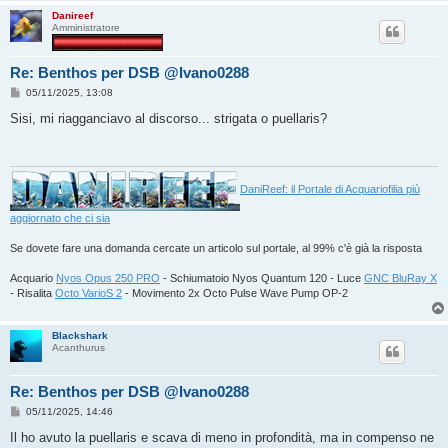
Danireef
Amministratore
Re: Benthos per DSB @Ivano0288
M
05/11/2025, 13:08
e
s
Sisi, mi riagganciavo al discorso... strigata o puellaris?
s
a
g
g
i
o
DaniReef: il Portale di Acquariofilia più
aggiornato che ci sia
Se dovete fare una domanda cercate un articolo sul portale, al 99% c'è già la risposta
Acquario
Nyos Opus 250 PRO
- Schiumatoio Nyos Quantum 120 - Luce
GNC BluRay X
- Risalita
Octo VarioS 2
- Movimento 2x Octo Pulse Wave Pump OP-2
Blackshark
Acanthurus
Re: Benthos per DSB @Ivano0288
M
05/11/2025, 14:46
e
s
Il ho avuto la puellaris e scava di meno in profondità, ma in compenso ne
s