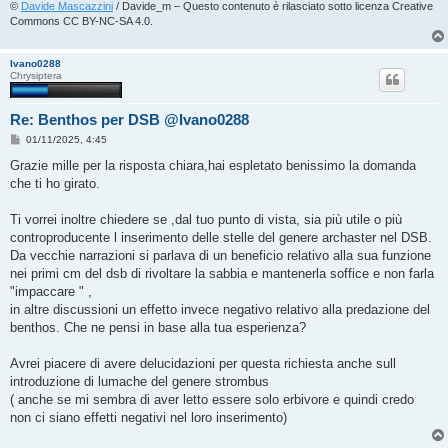
©
Davide Mascazzini
/ Davide_m – Questo contenuto è rilasciato sotto licenza Creative
Commons CC BY-NC-SA 4.0.
Ivano0288
Chrysiptera
Re: Benthos per DSB @Ivano0288
M
01/11/2025, 4:45
e
s
Grazie mille per la risposta chiara,hai espletato benissimo la domanda
s
che ti ho girato.
a
g
g
Ti vorrei inoltre chiedere se ,dal tuo punto di vista, sia più utile o più
i
o
controproducente l inserimento delle stelle del genere archaster nel DSB.
Da vecchie narrazioni si parlava di un beneficio relativo alla sua funzione
nei primi cm del dsb di rivoltare la sabbia e mantenerla soffice e non farla
"impaccare " ,
in altre discussioni un effetto invece negativo relativo alla predazione del
benthos. Che ne pensi in base alla tua esperienza?
Avrei piacere di avere delucidazioni per questa richiesta anche sull
introduzione di lumache del genere strombus
( anche se mi sembra di aver letto essere solo erbivore e quindi credo
non ci siano effetti negativi nel loro inserimento)