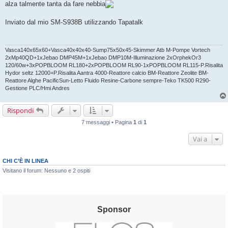
alza talmente tanta da fare nebbia
a
g
g
Inviato dal mio SM-S938B utilizzando Tapatalk
i
o
Vasca140x65x60+Vasca40x40x40-Sump75x50x45-Skimmer Atb M-Pompe Vortech
2xMp40QD+1xJebao DMP45M+1xJebao DMP10M-Illuminazione 2xOrphekOr3
120/60w+3xPOPBLOOM RL180+2xPOPBLOOM RL90-1xPOPBLOOM RL115-P.Risalita
Hydor seltz 12000+P.Risalita Aantra 4000-Reattore calcio BM-Reattore Zeolite BM-
Reattore Alghe PacificSun-Letto Fluido Resine-Carbone sempre-Teko TK500 R290-
Gestione PLC/Hmi Andres
Rispondi
7 messaggi • Pagina
1
di
1
Vai a
CHI C’È IN LINEA
Visitano il forum: Nessuno e 2 ospiti
Sponsor