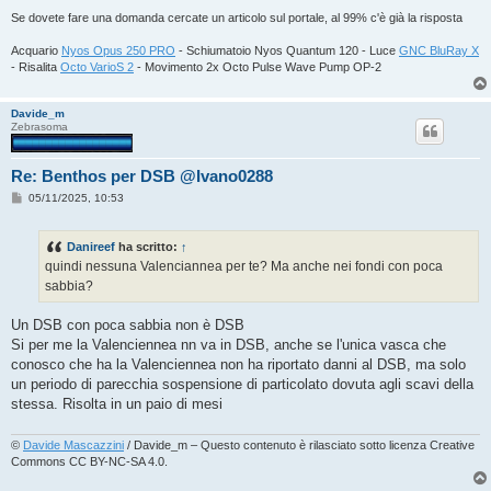
Se dovete fare una domanda cercate un articolo sul portale, al 99% c'è già la risposta
Acquario
Nyos Opus 250 PRO
- Schiumatoio Nyos Quantum 120 - Luce
GNC BluRay X
- Risalita
Octo VarioS 2
- Movimento 2x Octo Pulse Wave Pump OP-2
Davide_m
Zebrasoma
Re: Benthos per DSB @Ivano0288
M
05/11/2025, 10:53
e
s
s
Danireef
ha scritto:
↑
a
g
quindi nessuna Valenciannea per te? Ma anche nei fondi con poca
g
sabbia?
i
o
Un DSB con poca sabbia non è DSB
Si per me la Valenciennea nn va in DSB, anche se l'unica vasca che
conosco che ha la Valenciennea non ha riportato danni al DSB, ma solo
un periodo di parecchia sospensione di particolato dovuta agli scavi della
stessa. Risolta in un paio di mesi
©
Davide Mascazzini
/ Davide_m – Questo contenuto è rilasciato sotto licenza Creative
Commons CC BY-NC-SA 4.0.