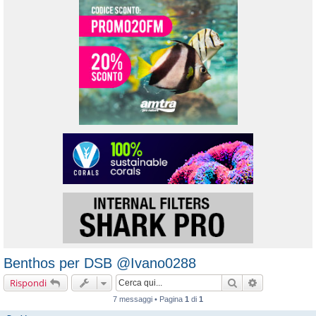
Benthos per DSB @Ivano0288
Cerca
Ricerca avanz
Rispondi
7 messaggi • Pagina
1
di
1