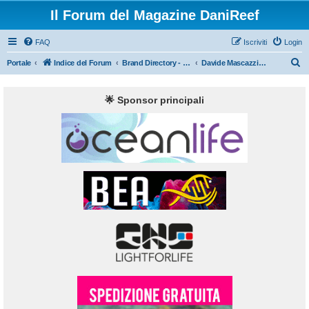
Il Forum del Magazine DaniReef
FAQ
Iscriviti
Login
C
Portale
Indice del Forum
Brand Directory - Filo Diretto
Davide Mascazzini "ReefSnow" risponde
e
r
🌟 Sponsor principali
c
a