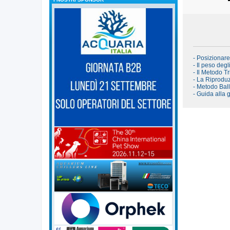
- Posizionar
- Il peso degl
- Il Metodo Tr
- La Riproduz
- Metodo Bal
- Guida alla