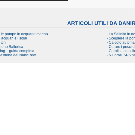
ARTICOLI UTILI DA DANI
e le pompe in acquario marino
- La Salinità in a
i acquari e i solai
- Scegliere la pom
iton
- Calcolo automat
ione Batterica
- Curare i pesci 
ling – guida completa
- Coralli a cresci
 gestione dei NanoReef
- 5 Coralli SPS pe