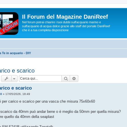
Il Forum del Magazine DaniReef
Nel forum potrai chiarire i tuoi dubbi sull'acquario marino e
sull'acquario di acqua dolce grazie allo staff del portale DaniReef
che è a tua completa disposizione
a Te in acquario - DIY
arico e scarico
Cerca
Ricerca avanzata
arico e scarico
80
»
17/05/2026, 18:49
ori per carico e scarico per una vasca che misura 75x60x60
scarico da 40mm può andar bene o è meglio da 50mm per quella misura?
re quello da 40mm della seaplast
io SM-F741B utilizzando Tapatalk