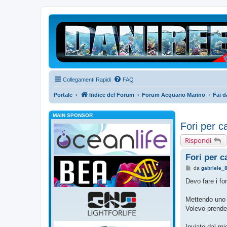
Collegamenti Rapidi
FAQ
Portale
Indice del Forum
Forum Acquario Marino
Fai d
MAIN SPONSOR
Fori per c
Rispondi
Fori per c
M
da
gabriele_
e
s
Devo fare i f
s
a
g
Mettendo uno 
g
Volevo prende
i
o
Inviato dal m