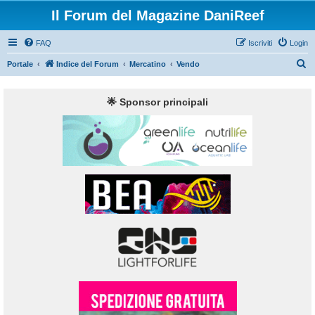
Il Forum del Magazine DaniReef
FAQ
Iscriviti
Login
C
Portale
Indice del Forum
Mercatino
Vendo
e
r
🌟 Sponsor principali
c
a