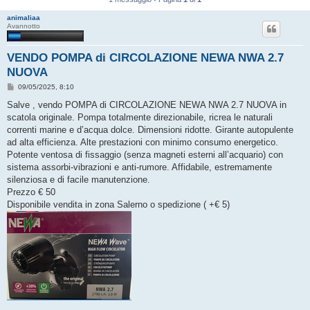
animaliaa
Avannotto
VENDO POMPA di CIRCOLAZIONE NEWA NWA 2.7
NUOVA
M
09/05/2025, 8:10
e
s
Salve , vendo POMPA di CIRCOLAZIONE NEWA NWA 2.7 NUOVA in
s
scatola originale. Pompa totalmente direzionabile, ricrea le naturali
a
g
correnti marine e d’acqua dolce. Dimensioni ridotte. Girante autopulente
g
ad alta efficienza. Alte prestazioni con minimo consumo energetico.
i
o
Potente ventosa di fissaggio (senza magneti esterni all’acquario) con
sistema assorbi-vibrazioni e anti-rumore. Affidabile, estremamente
silenziosa e di facile manutenzione.
Prezzo € 50
Disponibile vendita in zona Salerno o spedizione ( +€ 5)