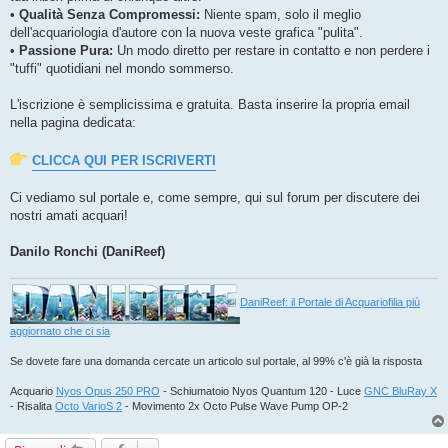
•
Qualità Senza Compromessi:
Niente spam, solo il meglio
dell'acquariologia d'autore con la nuova veste grafica "pulita".
•
Passione Pura:
Un modo diretto per restare in contatto e non perdere i
"tuffi" quotidiani nel mondo sommerso.
L'iscrizione è semplicissima e gratuita. Basta inserire la propria email
nella pagina dedicata:
CLICCA QUI PER ISCRIVERTI
Ci vediamo sul portale e, come sempre, qui sul forum per discutere dei
nostri amati acquari!
Danilo Ronchi (DaniReef)
DaniReef: il Portale di Acquariofilia più
aggiornato che ci sia
Se dovete fare una domanda cercate un articolo sul portale, al 99% c'è già la risposta
Acquario
Nyos Opus 250 PRO
- Schiumatoio Nyos Quantum 120 - Luce
GNC BluRay X
- Risalita
Octo VarioS 2
- Movimento 2x Octo Pulse Wave Pump OP-2