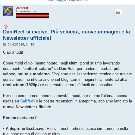
Danireef
Amministratore
DaniReef si evolve: Più velocità, nuove immagini e la
Newsletter ufficiale!
M
04/02/2026, 14:38
e
s
Ciao a tutti!
s
a
g
Come molti di voi hanno notato, negli ultimi giorni stiamo lavorando
g
duramente
"sotto il cofano" di DaniReef
per rendere il portale
più
i
o
veloce, pulito e moderno
. Vogliamo che l'esperienza tecnica che trovate
qui sul forum si rifletta anche sul blog, con immagini finalmente ad
alta
risoluzione (1920px)
e contenuti ancora più facili da consultare.
Per non perdere nemmeno una novità importante (come l'ultima appena
uscita su
Salifert
) o le nostre recensioni in anteprima, abbiamo lanciato la
nuova Newsletter ufficiale
.
Perché iscriversi?
•
Anteprime Esclusive:
Ricevi i nostri articoli tecnici direttamente nella
tua inbox prima di chiunque altro.