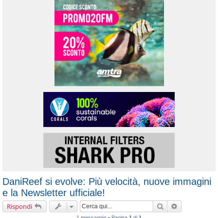
DaniReef si evolve: Più velocità, nuove immagini
e la Newsletter ufficiale!
Cerca
Ricerca avanz
Rispondi
1 messaggio • Pagina
1
di
1