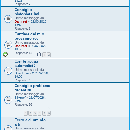
13:26
Risposte:
2
Consiglio
plafoniera led
Ultimo messaggio da
Danireef
«
02/08/2026,
13:40
Risposte:
1
Cantiere del mio
prossimo reef
Ultimo messaggio da
Danireef
«
30/07/2026,
18:50
Risposte:
11
1
2
Cambi acqua
automatici?
Ultimo messaggio da
Davide_m
«
27/07/2026,
19:09
Risposte:
9
Consiglio problema
trident NP
Ultimo messaggio da
Billyreef
«
23/07/2026,
23:46
Risposte:
56
1
2
3
4
5
6
Ferro e alluminio
alti
Ultimo messaggio da