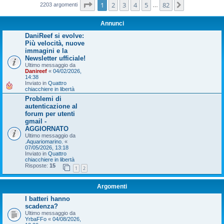
Pagina
1
di
82
1
2
3
4
5
82
Prossimo
2203 argomenti
…
Annunci
DaniReef si evolve:
Più velocità, nuove
immagini e la
Newsletter ufficiale!
Ultimo messaggio da
Danireef
«
04/02/2026,
14:38
Inviato in
Quattro
chiacchiere in libertà
Problemi di
autenticazione al
forum per utenti
gmail -
AGGIORNATO
Ultimo messaggio da
.Aquariomarino.
«
07/05/2026, 13:18
Inviato in
Quattro
chiacchiere in libertà
Risposte:
15
1
2
Argomenti
I batteri hanno
scadenza?
Ultimo messaggio da
YrbaFFo
«
04/08/2026,