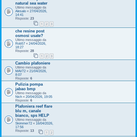
natural sea water
Ultimo messaggio da
Alesalo
«
27/04/2026,
14:41
Risposte:
23
1
2
3
che resine post
osmosi usate?
Ultimo messaggio da
Rob57
«
24/04/2026,
18:27
Risposte:
28
1
2
3
Cambio plafoniere
Ultimo messaggio da
MAV72
«
21/04/2026,
8:07
Risposte:
6
Pulizia pompa
jabao bmp
Ultimo messaggio da
Nich
«
20/04/2026, 19:05
Risposte:
6
Plafoniera reef flare
blu m, canale
bianco, sps HELP
Ultimo messaggio da
Skimmer72
«
16/04/2026,
17:56
Risposte:
13
1
2