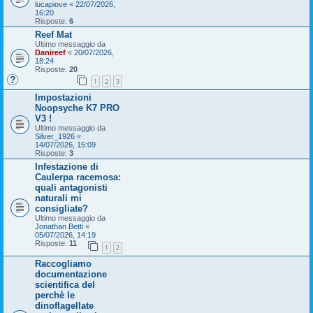
lucapiove
«
22/07/2026,
16:20
Risposte:
6
Reef Mat
Ultimo messaggio da
Danireef
«
20/07/2026,
18:24
Risposte:
20
1
2
3
Impostazioni
Noopsyche K7 PRO
V3 !
Ultimo messaggio da
Silver_1926
«
14/07/2026, 15:09
Risposte:
3
Infestazione di
Caulerpa racemosa:
quali antagonisti
naturali mi
consigliate?
Ultimo messaggio da
Jonathan Betti
«
05/07/2026, 14:19
Risposte:
11
1
2
Raccogliamo
documentazione
scientifica del
perchè le
dinoflagellate