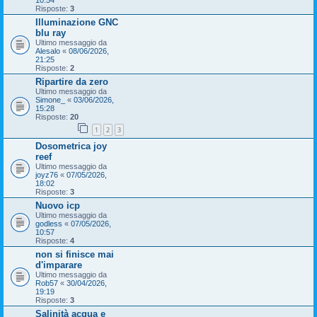
10:54
Risposte:
3
Illuminazione GNC
blu ray
Ultimo messaggio da
Alesalo
«
08/06/2026,
21:25
Risposte:
2
Ripartire da zero
Ultimo messaggio da
Simone_
«
03/06/2026,
15:28
Risposte:
20
1
2
3
Dosometrica joy
reef
Ultimo messaggio da
joyz76
«
07/05/2026,
18:02
Risposte:
3
Nuovo icp
Ultimo messaggio da
godless
«
07/05/2026,
10:57
Risposte:
4
non si finisce mai
d'imparare
Ultimo messaggio da
Rob57
«
30/04/2026,
19:19
Risposte:
3
Salinità acqua e