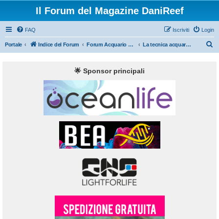
Il Forum del Magazine DaniReef
FAQ
Iscriviti
Login
C
Portale
Indice del Forum
Forum Acquario Marino
La tecnica acquariofila nell'acquario marino di barriera
e
r
🌟 Sponsor principali
c
a