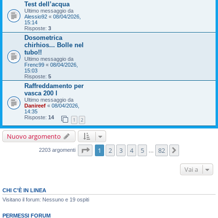
Test dell’acqua
Ultimo messaggio da
Alessio92
«
08/04/2026,
15:14
Risposte:
3
Dosometrica
chirhios... Bolle nel
tubo!!
Ultimo messaggio da
Frenc99
«
08/04/2026,
15:03
Risposte:
5
Raffreddamento per
vasca 200 l
Ultimo messaggio da
Danireef
«
08/04/2026,
14:35
Risposte:
14
1
2
Nuovo argomento
Pagina
1
di
82
1
2
3
4
5
82
Prossimo
2203 argomenti
…
Vai a
CHI C’È IN LINEA
Visitano il forum: Nessuno e 19 ospiti
PERMESSI FORUM