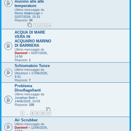
muiono alle alte
temperature
Ultimo messaggio da
Remo Walktrough
«
02/07/2026, 15:15
Risposte:
34
1
2
3
4
ACQUA DI MARE
VERA IN
ACQUARIO MARINO
DI BARRIERA
Ultimo messaggio da
Danireef
«
02/07/2026,
14:56
Risposte:
1
Schiumatoio Tunze
Ultimo messaggio da
Vincenzo
«
17/06/2026,
9:31
Risposte:
7
Problema
Dinoflagellanti
Ultimo messaggio da
Jonathan Betti
«
14/06/2026, 14:03
Risposte:
105
1
8
9
10
11
…
Air Scrubber
Ultimo messaggio da
Danireef
«
12/06/2026,