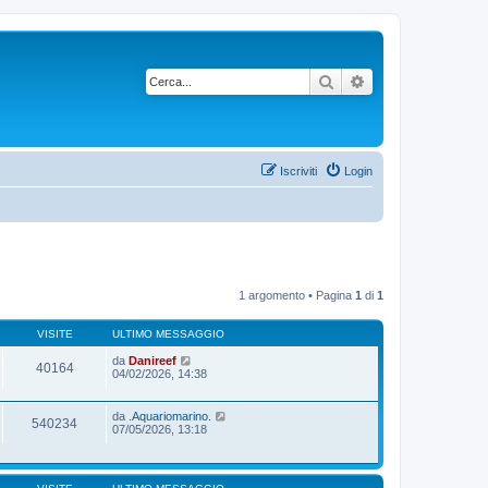
Cerca
Ricerca avanzata
Iscriviti
Login
1 argomento • Pagina
1
di
1
VISITE
ULTIMO MESSAGGIO
da
Danireef
40164
04/02/2026, 14:38
da
.Aquariomarino.
540234
07/05/2026, 13:18