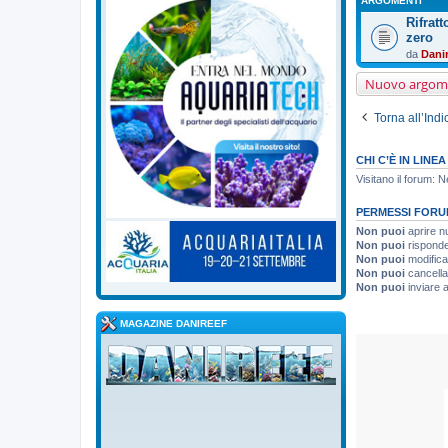
ARGOMENTI
Rifrat
zero
da
Dani
Nuovo argom
Torna all’Ind
CHI C’È IN LINEA
Visitano il forum: 
PERMESSI FORU
Non puoi
aprire n
Non puoi
risponde
Non puoi
modifica
Non puoi
cancella
Non puoi
inviare a
MAGAZINE DANIREEF