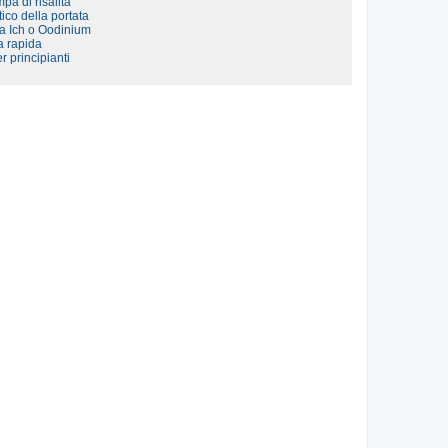
pa di risalita
ico della portata
da Ich o Oodinium
ta rapida
r principianti