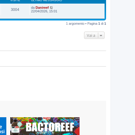
VISITE
ULTIMO MESSAGGIO
da
Danireef
3004
22/04/2026, 15:01
1 argomento • Pagina
1
di
1
Vai a