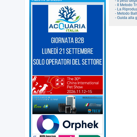
- Il peso degl
- Il Metodo Tr
- La Riproduz
- Metodo Bal
- Guida alla