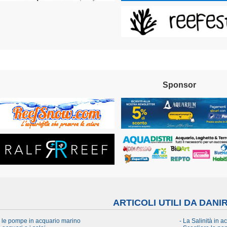
Sponsor
ARTICOLI UTILI DA DANI
e le pompe in acquario marino
- La Salinità in a