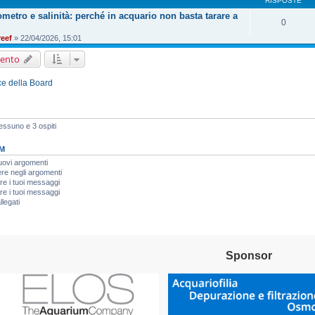
RISPOSTE
tometro e salinità: perché in acquario non basta tarare a
0
reef
» 22/04/2026, 15:01
ento
ice della Board
Nessuno e 3 ospiti
M
uovi argomenti
re negli argomenti
re i tuoi messaggi
re i tuoi messaggi
llegati
Sponsor