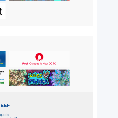
REEF
cquario