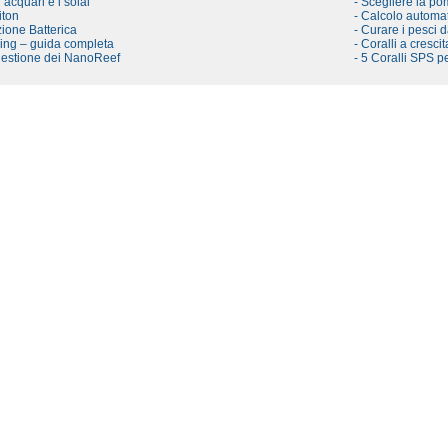
i acquari e i solai
- Scegliere la pom
iton
- Calcolo automat
ione Batterica
- Curare i pesci 
ling – guida completa
- Coralli a cresci
 gestione dei NanoReef
- 5 Coralli SPS pe