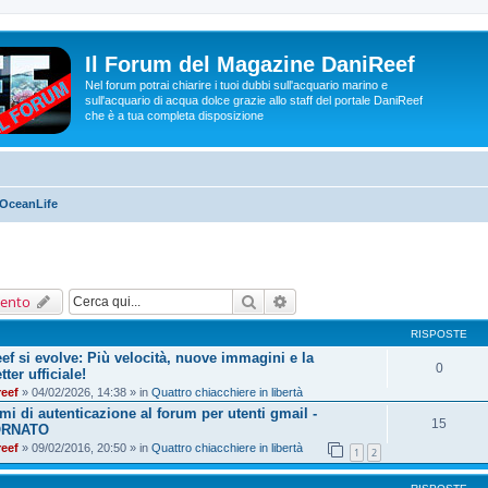
Il Forum del Magazine DaniReef
Nel forum potrai chiarire i tuoi dubbi sull'acquario marino e
sull'acquario di acqua dolce grazie allo staff del portale DaniReef
che è a tua completa disposizione
OceanLife
Cerca
Ricerca avanzata
ento
RISPOSTE
ef si evolve: Più velocità, nuove immagini e la
0
ter ufficiale!
reef
» 04/02/2026, 14:38 » in
Quattro chiacchiere in libertà
mi di autenticazione al forum per utenti gmail -
15
ORNATO
reef
» 09/02/2016, 20:50 » in
Quattro chiacchiere in libertà
1
2