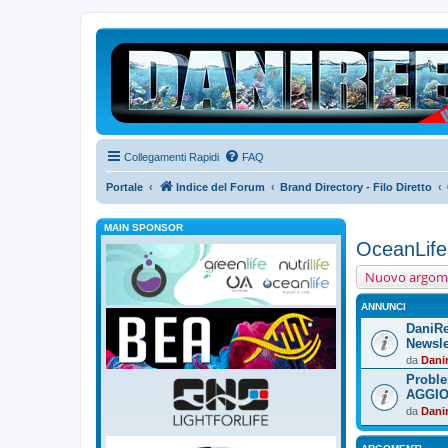
Collegamenti Rapidi
FAQ
Portale
Indice del Forum
Brand Directory - Filo Diretto
MAIN SPONSOR
OceanLife
Nuovo argom
ANNUNCI
DaniRe
Newslet
da
Dani
Proble
AGGI
da
Dani