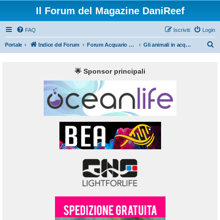
Il Forum del Magazine DaniReef
FAQ
Iscriviti
Login
C
Portale
Indice del Forum
Forum Acquario Marino
Gli animali in acquario marino, pesci, coralli ed invertebrati
e
r
🌟 Sponsor principali
c
a