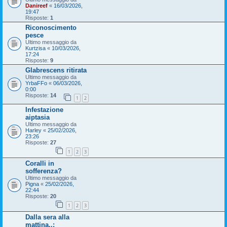
Danireef
«
16/03/2026,
19:47
Risposte:
1
Riconoscimento
pesce
Ultimo messaggio da
Kurtzisa
«
10/03/2026,
17:24
Risposte:
9
Glabrescens ritirata
Ultimo messaggio da
YrbaFFo
«
06/03/2026,
0:00
Risposte:
14
1
2
Infestazione
aiptasia
Ultimo messaggio da
Harley
«
25/02/2026,
23:26
Risposte:
27
1
2
3
Coralli in
sofferenza?
Ultimo messaggio da
Pigna
«
25/02/2026,
22:44
Risposte:
20
1
2
3
Dalla sera alla
mattina..: