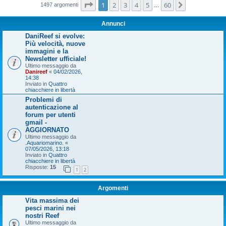
Pagina
1
di
60
1
2
3
4
5
60
Prossimo
1497 argomenti
…
Annunci
DaniReef si evolve:
Più velocità, nuove
immagini e la
Newsletter ufficiale!
Ultimo messaggio da
Danireef
«
04/02/2026,
14:38
Inviato in
Quattro
chiacchiere in libertà
Problemi di
autenticazione al
forum per utenti
gmail -
AGGIORNATO
Ultimo messaggio da
.Aquariomarino.
«
07/05/2026, 13:18
Inviato in
Quattro
chiacchiere in libertà
Risposte:
15
1
2
Argomenti
Vita massima dei
pesci marini nei
nostri Reef
Ultimo messaggio da