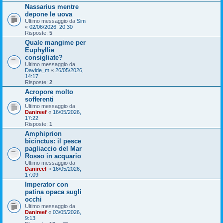
Nassarius mentre
depone le uova
Ultimo messaggio da
Sim
«
02/06/2026, 20:30
Risposte:
5
Quale mangime per
Euphyllie
consigliate?
Ultimo messaggio da
Davide_m
«
26/05/2026,
14:17
Risposte:
2
Acropore molto
sofferenti
Ultimo messaggio da
Danireef
«
16/05/2026,
17:22
Risposte:
1
Amphiprion
bicinctus: il pesce
pagliaccio del Mar
Rosso in acquario
Ultimo messaggio da
Danireef
«
16/05/2026,
17:09
Imperator con
patina opaca sugli
occhi
Ultimo messaggio da
Danireef
«
03/05/2026,
9:13