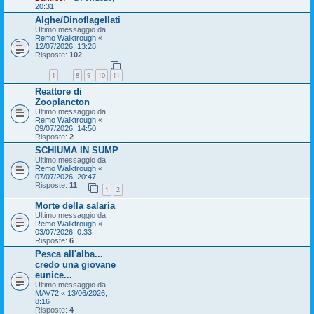
20:31
Alghe/Dinoflagellati
Ultimo messaggio da
Remo Walktrough
«
12/07/2026, 13:28
Risposte:
102
1
8
9
10
11
…
Reattore di
Zooplancton
Ultimo messaggio da
Remo Walktrough
«
09/07/2026, 14:50
Risposte:
2
SCHIUMA IN SUMP
Ultimo messaggio da
Remo Walktrough
«
07/07/2026, 20:47
Risposte:
11
1
2
Morte della salaria
Ultimo messaggio da
Remo Walktrough
«
03/07/2026, 0:33
Risposte:
6
Pesca all'alba...
credo una giovane
eunice...
Ultimo messaggio da
MAV72
«
13/06/2026,
8:16
Risposte:
4