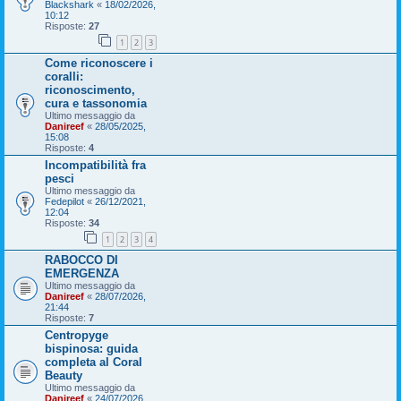
Blackshark
«
18/02/2026,
10:12
Risposte:
27
1
2
3
Come riconoscere i
coralli:
riconoscimento,
cura e tassonomia
Ultimo messaggio da
Danireef
«
28/05/2025,
15:08
Risposte:
4
Incompatibilità fra
pesci
Ultimo messaggio da
Fedepilot
«
26/12/2021,
12:04
Risposte:
34
1
2
3
4
RABOCCO DI
EMERGENZA
Ultimo messaggio da
Danireef
«
28/07/2026,
21:44
Risposte:
7
Centropyge
bispinosa: guida
completa al Coral
Beauty
Ultimo messaggio da
Danireef
«
24/07/2026,