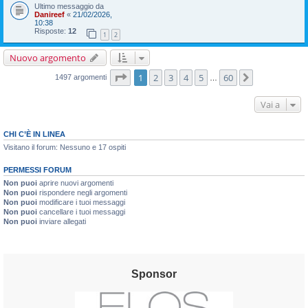
Ultimo messaggio da
Danireef
«
21/02/2026,
10:38
Risposte:
12
1
2
Nuovo argomento
Pagina
1
di
60
1
2
3
4
5
60
Prossimo
1497 argomenti
…
Vai a
CHI C’È IN LINEA
Visitano il forum: Nessuno e 17 ospiti
PERMESSI FORUM
Non puoi
aprire nuovi argomenti
Non puoi
rispondere negli argomenti
Non puoi
modificare i tuoi messaggi
Non puoi
cancellare i tuoi messaggi
Non puoi
inviare allegati
Sponsor