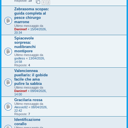
Risposte:
19
1
2
Zebrasoma scopas:
guida completa al
pesce chirurgo
marrone
Ultimo messaggio da
Danireef
«
15/04/2026,
20:34
Spiacevole
sorpresa:
nudibranchi
montipore
Ultimo messaggio da
godless
«
13/04/2026,
14:58
Risposte:
4
Valenciennea
puellaris: il gobide
facile che ama
pulire la sabbia
Ultimo messaggio da
Danireef
«
09/04/2026,
14:00
Gracilaria rossa
Ultimo messaggio da
Alessio92
«
08/04/2026,
22:42
Risposte:
7
Identificazione
corallo
Ultimo messaggio da