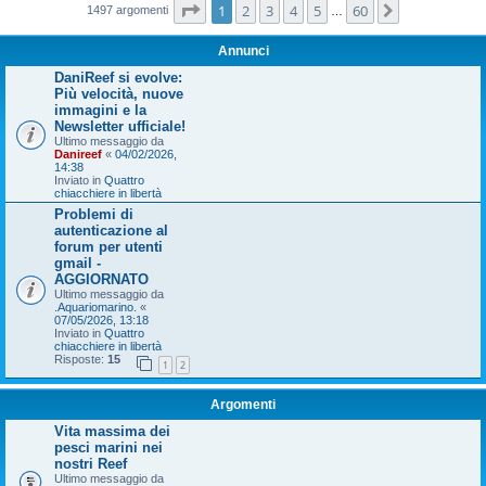
Pagina
1
di
60
1
2
3
4
5
60
Prossimo
1497 argomenti
…
Annunci
DaniReef si evolve:
Più velocità, nuove
immagini e la
Newsletter ufficiale!
Ultimo messaggio da
Danireef
«
04/02/2026,
14:38
Inviato in
Quattro
chiacchiere in libertà
Problemi di
autenticazione al
forum per utenti
gmail -
AGGIORNATO
Ultimo messaggio da
.Aquariomarino.
«
07/05/2026, 13:18
Inviato in
Quattro
chiacchiere in libertà
Risposte:
15
1
2
Argomenti
Vita massima dei
pesci marini nei
nostri Reef
Ultimo messaggio da