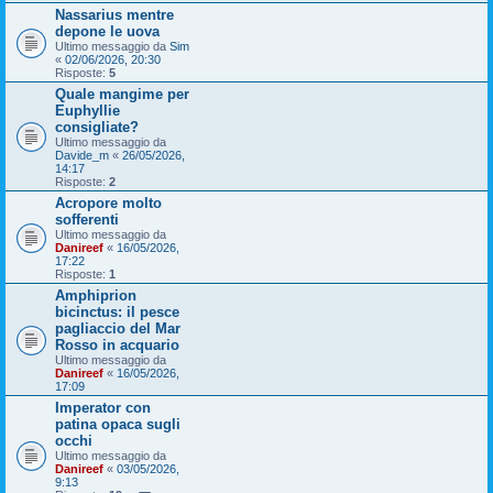
Nassarius mentre
depone le uova
Ultimo messaggio da
Sim
«
02/06/2026, 20:30
Risposte:
5
Quale mangime per
Euphyllie
consigliate?
Ultimo messaggio da
Davide_m
«
26/05/2026,
14:17
Risposte:
2
Acropore molto
sofferenti
Ultimo messaggio da
Danireef
«
16/05/2026,
17:22
Risposte:
1
Amphiprion
bicinctus: il pesce
pagliaccio del Mar
Rosso in acquario
Ultimo messaggio da
Danireef
«
16/05/2026,
17:09
Imperator con
patina opaca sugli
occhi
Ultimo messaggio da
Danireef
«
03/05/2026,
9:13