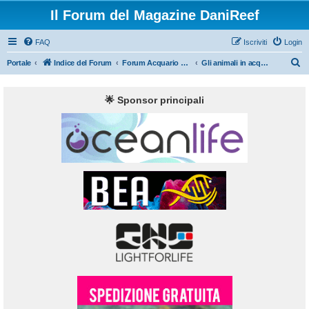
Il Forum del Magazine DaniReef
FAQ
Iscriviti
Login
C
Portale
Indice del Forum
Forum Acquario Marino
Gli animali in acquario marino, pesci, coralli ed invertebrati
e
r
🌟 Sponsor principali
c
a