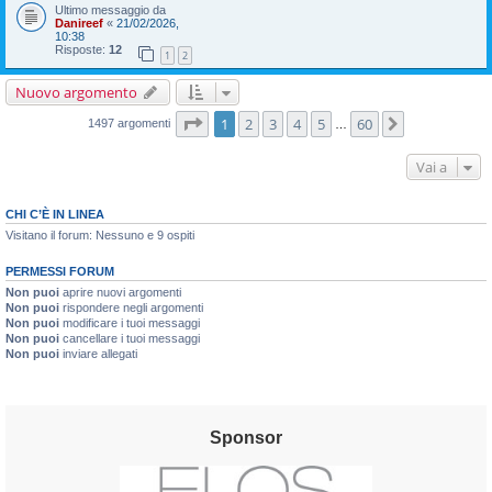
Ultimo messaggio da
Danireef
«
21/02/2026,
10:38
Risposte:
12
1
2
Nuovo argomento
Pagina
1
di
60
1
2
3
4
5
60
Prossimo
1497 argomenti
…
Vai a
CHI C’È IN LINEA
Visitano il forum: Nessuno e 9 ospiti
PERMESSI FORUM
Non puoi
aprire nuovi argomenti
Non puoi
rispondere negli argomenti
Non puoi
modificare i tuoi messaggi
Non puoi
cancellare i tuoi messaggi
Non puoi
inviare allegati
Sponsor