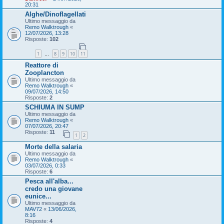
20:31
Alghe/Dinoflagellati
Ultimo messaggio da
Remo Walktrough
«
12/07/2026, 13:28
Risposte:
102
1
8
9
10
11
…
Reattore di
Zooplancton
Ultimo messaggio da
Remo Walktrough
«
09/07/2026, 14:50
Risposte:
2
SCHIUMA IN SUMP
Ultimo messaggio da
Remo Walktrough
«
07/07/2026, 20:47
Risposte:
11
1
2
Morte della salaria
Ultimo messaggio da
Remo Walktrough
«
03/07/2026, 0:33
Risposte:
6
Pesca all'alba...
credo una giovane
eunice...
Ultimo messaggio da
MAV72
«
13/06/2026,
8:16
Risposte:
4