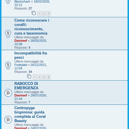
Blackshark
«
18/02/2026,
10:12
Risposte:
27
1
2
3
Come riconoscere i
coralli:
riconoscimento,
cura e tassonomia
Ultimo messaggio da
Danireef
«
28/05/2025,
15:08
Risposte:
4
Incompatibilità fra
pesci
Ultimo messaggio da
Fedepilot
«
26/12/2021,
12:04
Risposte:
34
1
2
3
4
RABOCCO DI
EMERGENZA
Ultimo messaggio da
Danireef
«
28/07/2026,
21:44
Risposte:
7
Centropyge
bispinosa: guida
completa al Coral
Beauty
Ultimo messaggio da
Danireef
«
24/07/2026,