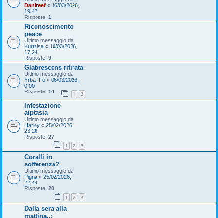
Danireef
«
16/03/2026,
19:47
Risposte:
1
Riconoscimento
pesce
Ultimo messaggio da
Kurtzisa
«
10/03/2026,
17:24
Risposte:
9
Glabrescens ritirata
Ultimo messaggio da
YrbaFFo
«
06/03/2026,
0:00
Risposte:
14
1
2
Infestazione
aiptasia
Ultimo messaggio da
Harley
«
25/02/2026,
23:26
Risposte:
27
1
2
3
Coralli in
sofferenza?
Ultimo messaggio da
Pigna
«
25/02/2026,
22:44
Risposte:
20
1
2
3
Dalla sera alla
mattina..: