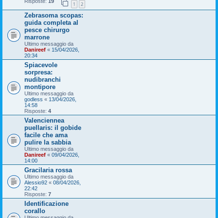
Risposte:
19
1
2
Zebrasoma scopas:
guida completa al
pesce chirurgo
marrone
Ultimo messaggio da
Danireef
«
15/04/2026,
20:34
Spiacevole
sorpresa:
nudibranchi
montipore
Ultimo messaggio da
godless
«
13/04/2026,
14:58
Risposte:
4
Valenciennea
puellaris: il gobide
facile che ama
pulire la sabbia
Ultimo messaggio da
Danireef
«
09/04/2026,
14:00
Gracilaria rossa
Ultimo messaggio da
Alessio92
«
08/04/2026,
22:42
Risposte:
7
Identificazione
corallo
Ultimo messaggio da