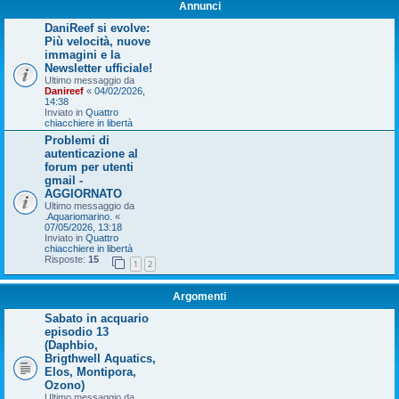
Annunci
DaniReef si evolve:
Più velocità, nuove
immagini e la
Newsletter ufficiale!
Ultimo messaggio da
Danireef
«
04/02/2026,
14:38
Inviato in
Quattro
chiacchiere in libertà
Problemi di
autenticazione al
forum per utenti
gmail -
AGGIORNATO
Ultimo messaggio da
.Aquariomarino.
«
07/05/2026, 13:18
Inviato in
Quattro
chiacchiere in libertà
Risposte:
15
1
2
Argomenti
Sabato in acquario
episodio 13
(Daphbio,
Brigthwell Aquatics,
Elos, Montipora,
Ozono)
Ultimo messaggio da