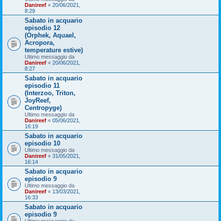
Danireef
«
20/06/2021,
8:29
Sabato in acquario
episodio 12
(Orphek, Aquael,
Acropora,
temperature estive)
Ultimo messaggio da
Danireef
«
20/06/2021,
8:27
Sabato in acquario
episodio 11
(Interzoo, Triton,
JoyReef,
Centropyge)
Ultimo messaggio da
Danireef
«
05/06/2021,
16:19
Sabato in acquario
episodio 10
Ultimo messaggio da
Danireef
«
31/05/2021,
16:14
Sabato in acquario
episodio 9
Ultimo messaggio da
Danireef
«
13/03/2021,
16:33
Sabato in acquario
episodio 9