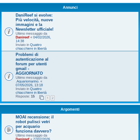
Annunci
DaniReef si evolve:
Più velocità, nuove
immagini e la
Newsletter ufficiale!
Ultimo messaggio da
Danireef
«
04/02/2026,
14:38
Inviato in
Quattro
chiacchiere in libertà
Problemi di
autenticazione al
forum per utenti
gmail -
AGGIORNATO
Ultimo messaggio da
.Aquariomarino.
«
07/05/2026, 13:18
Inviato in
Quattro
chiacchiere in libertà
Risposte:
15
1
2
Argomenti
MOAI recensione: il
robot pulisci vetri
per acquario
funziona davvero?
Ultimo messaggio da
Danireef
«
27/07/2026,