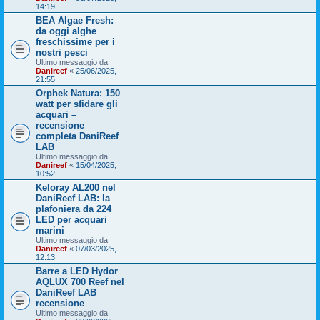
14:19
BEA Algae Fresh:
da oggi alghe
freschissime per i
nostri pesci
Ultimo messaggio da
Danireef
«
25/06/2025,
21:55
Orphek Natura: 150
watt per sfidare gli
acquari –
recensione
completa DaniReef
LAB
Ultimo messaggio da
Danireef
«
15/04/2025,
10:52
Keloray AL200 nel
DaniReef LAB: la
plafoniera da 224
LED per acquari
marini
Ultimo messaggio da
Danireef
«
07/03/2025,
12:13
Barre a LED Hydor
AQLUX 700 Reef nel
DaniReef LAB
recensione
Ultimo messaggio da