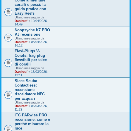
Come alimentare
coralli e pesci: la
guida pratica con
Easy Reefs
Ultimo messaggio da
Danireef
«
10/04/2026,
14:49
Noopsyche K7 PRO
V3 recensione
Ultimo messaggio da
Danireef
«
08/04/2026,
16:12
Flexi-Plugs V-
Corals: frag plug
flessibili per talee
di coralli
Ultimo messaggio da
Danireef
«
13/03/2026,
13:11
Sicce Scuba
Contactless:
recensione
riscaldatore NFC
per acquari
Ultimo messaggio da
Danireef
«
06/03/2026,
11:29
ITC PARwise PRO
recensione: come e
perché misurare la
luce