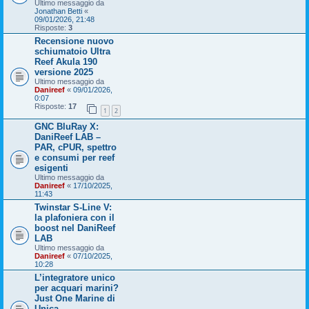
Ultimo messaggio da
Jonathan Betti
«
09/01/2026, 21:48
Risposte:
3
Recensione nuovo
schiumatoio Ultra
Reef Akula 190
versione 2025
Ultimo messaggio da
Danireef
«
09/01/2026,
0:07
Risposte:
17
1
2
GNC BluRay X:
DaniReef LAB –
PAR, cPUR, spettro
e consumi per reef
esigenti
Ultimo messaggio da
Danireef
«
17/10/2025,
11:43
Twinstar S-Line V:
la plafoniera con il
boost nel DaniReef
LAB
Ultimo messaggio da
Danireef
«
07/10/2025,
10:28
L’integratore unico
per acquari marini?
Just One Marine di
Unica