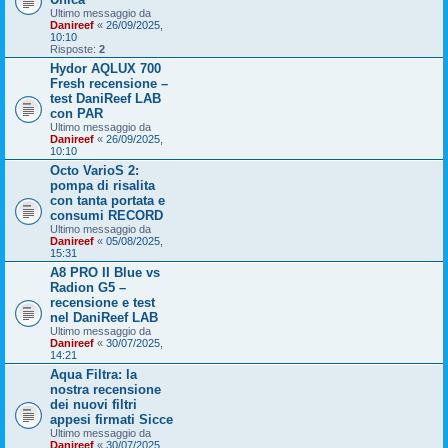
Ultimo messaggio da
Danireef
«
26/09/2025,
10:10
Risposte:
2
Hydor AQLUX 700
Fresh recensione –
test DaniReef LAB
con PAR
Ultimo messaggio da
Danireef
«
26/09/2025,
10:10
Octo VarioS 2:
pompa di risalita
con tanta portata e
consumi RECORD
Ultimo messaggio da
Danireef
«
05/08/2025,
15:31
A8 PRO II Blue vs
Radion G5 –
recensione e test
nel DaniReef LAB
Ultimo messaggio da
Danireef
«
30/07/2025,
14:21
Aqua Filtra: la
nostra recensione
dei nuovi filtri
appesi firmati Sicce
Ultimo messaggio da
Danireef
«
30/07/2025,