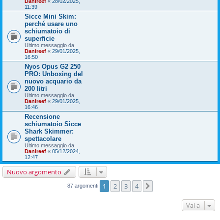
Danireef
«
28/02/2025,
11:39
Sicce Mini Skim:
perché usare uno
schiumatoio di
superficie
Ultimo messaggio da
Danireef
«
29/01/2025,
16:50
Nyos Opus G2 250
PRO: Unboxing del
nuovo acquario da
200 litri
Ultimo messaggio da
Danireef
«
29/01/2025,
16:46
Recensione
schiumatoio Sicce
Shark Skimmer:
spettacolare
Ultimo messaggio da
Danireef
«
05/12/2024,
12:47
Nuovo argomento
1
2
3
4
Prossimo
87 argomenti
Vai a