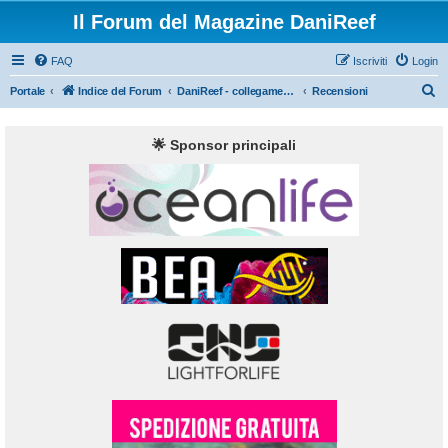
Il Forum del Magazine DaniReef
FAQ
Iscriviti
Login
C
Portale
Indice del Forum
DaniReef - collegamento diretto
Recensioni
e
r
🌟 Sponsor principali
c
a