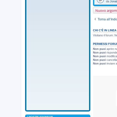
da
Jonat
Nuovo argom
Torna all’Ind
CHI C’È IN LINEA
Visitano il forum: 
PERMESSI FORU
Non puoi
aprire n
Non puoi
risponde
Non puoi
modifica
Non puoi
cancella
Non puoi
inviare a
I NOSTRI SPONSOR