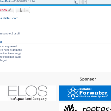
han Betti
» 08/08/2019, 11:44
1
2
ento
ice della Board
Nessuno e 2 ospiti
M
uovi argomenti
re negli argomenti
re i tuoi messaggi
re i tuoi messaggi
llegati
Sponsor