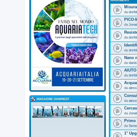
ARGOMENTI
Misura
da
dnrfd
PICO-
da
Jonat
Resist
da
dnrfd
Identi
da
dnrfd
Nano m
da
danis
AIUTO 
da
dnrfd
Acqua
da
aless
Consu
MAGAZINE DANIREEF
da
aless
Cercasi
da
Jonat
Primo 
da
Sene
1° Upg