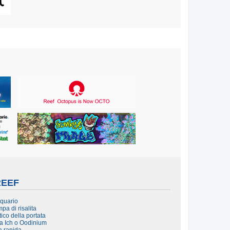
REEF
cquario
pa di risalita
ico della portata
da Ich o Oodinium