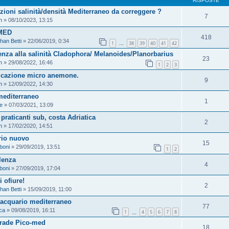
RISPOSTE
zioni salinità/densità Mediterraneo da correggere ?
7
n
» 08/10/2023, 13:15
MED
418
han Betti
» 22/06/2019, 0:34
1
38
39
40
41
42
…
enza alla salinità Cladophora/ Melanoides/Planorbarius
23
n
» 29/08/2022, 16:46
1
2
3
ficazione micro anemone.
9
n
» 12/09/2022, 14:30
editerraneo
1
e
» 07/03/2021, 13:09
praticanti sub, costa Adriatica
2
n
» 17/02/2020, 14:51
rio nuovo
15
boni
» 29/09/2019, 13:51
1
2
lenza
4
boni
» 27/09/2019, 17:04
 ofiure!
2
han Betti
» 15/09/2019, 11:00
acquario mediterraneo
77
ca
» 09/08/2019, 16:11
1
4
5
6
7
8
…
rade Pico-med
18