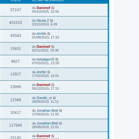
VISITE
ULTIMO MESSAGGIO
da
Danireef
37247
04/10/2025, 22:55
da
Nicola Z
401533
03/10/2024, 6:49
da
dnrfdn
45593
01/08/2023, 17:33
da
Danireef
15831
02/11/2022, 19:30
da
bettatiger93
9927
07/03/2021, 13:28
da
dnrfdn
12827
17/02/2020, 16:01
da
Danireef
23996
09/10/2019, 17:10
da
Davide_m
11589
28/09/2019, 11:12
da
Jonathan Betti
10417
17/09/2019, 21:55
da
Jonathan Betti
117690
26/08/2019, 21:01
da
Danireef
25195