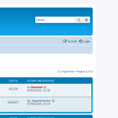
Cerca
Ricerca avanzata
Iscriviti
Login
11 argomenti • Pagina
1
di
1
VISITE
ULTIMO MESSAGGIO
da
Danireef
40226
04/02/2026, 14:38
da
.Aquariomarino.
540347
07/05/2026, 13:18