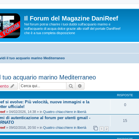
Il Forum del Magazine DaniReef
Nel forum potrai chiarire i tuoi dubbi sull'acquario marino e
sull'acquario di acqua dolce grazie allo staff del portale DaniReef
che è a tua completa disposizione
idi il tuo acquario marino Mediterraneo
il tuo acquario marino Mediterraneo
Cerca
Ricerca avanzata
ento
RISPOSTE
ef si evolve: Più velocità, nuove immagini e la
0
ter ufficiale!
reef
» 04/02/2026, 14:38 » in
Quattro chiacchiere in libertà
mi di autenticazione al forum per utenti gmail -
15
ORNATO
reef
» 09/02/2016, 20:50 » in
Quattro chiacchiere in libertà
1
2