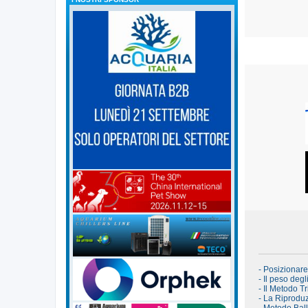
- Posizionar
- Il peso degl
- Il Metodo Tr
- La Riproduz