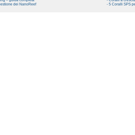
ling – guida completa
- Coralli a cresci
 gestione dei NanoReef
- 5 Coralli SPS pe