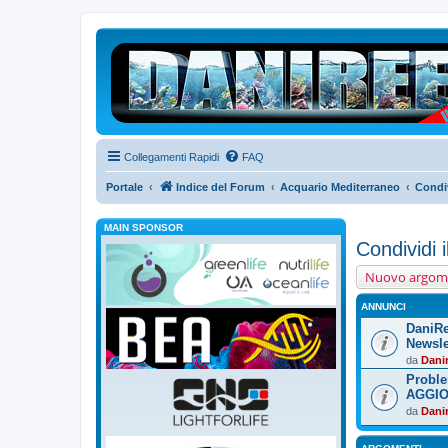
Collegamenti Rapidi
FAQ
Portale
Indice del Forum
Acquario Mediterraneo
Condiv
MAIN SPONSOR
Condividi 
Nuovo argom
ANNUNCI
DaniRe
Newslet
da
Dani
Proble
AGGI
da
Dani