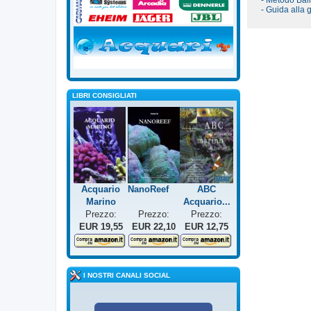
- Metodo Bal
- Guida alla
LIBRI CONSIGLIATI
Acquario
NanoReef
ABC
Marino
Acquario...
Prezzo:
Prezzo:
Prezzo:
EUR 19,55
EUR 22,10
EUR 12,75
I NOSTRI CANALI SOCIAL