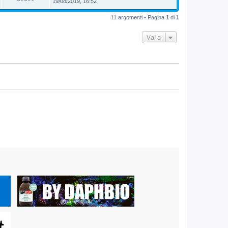
19/08/2019, 16:52
11 argomenti • Pagina
1
di
1
Vai a