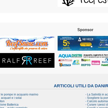
Sponsor
ARTICOLI UTILI DA DANI
e le pompe in acquario marino
- La Salinità in a
i acquari e i solai
- Scegliere la pom
iton
- Calcolo automat
ione Batterica
- Curare i pesci 