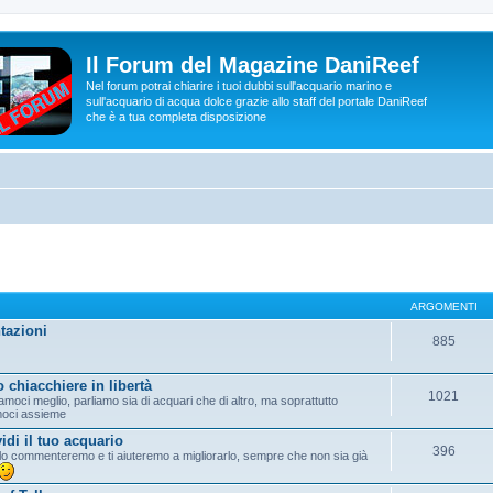
Il Forum del Magazine DaniReef
Nel forum potrai chiarire i tuoi dubbi sull'acquario marino e
sull'acquario di acqua dolce grazie allo staff del portale DaniReef
che è a tua completa disposizione
ARGOMENTI
tazioni
885
 chiacchiere in libertà
1021
moci meglio, parliamo sia di acquari che di altro, ma soprattutto
moci assieme
idi il tuo acquario
396
lo commenteremo e ti aiuteremo a migliorarlo, sempre che non sia già