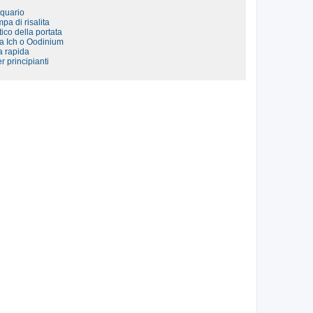
cquario
pa di risalita
ico della portata
da Ich o Oodinium
ta rapida
r principianti