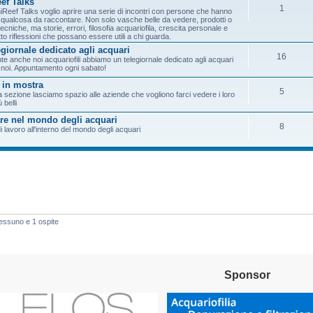
ef Talks
1
Reef Talks voglio aprire una serie di incontri con persone che hanno
qualcosa da raccontare. Non solo vasche belle da vedere, prodotti o
cniche, ma storie, errori, filosofia acquariofila, crescita personale e
to riflessioni che possano essere utili a chi guarda.
egiornale dedicato agli acquari
16
te anche noi acquariofili abbiamo un telegiornale dedicato agli acquari
r noi. Appuntamento ogni sabato!
i in mostra
5
a sezione lasciamo spazio alle aziende che vogliono farci vedere i loro
ù belli
re nel mondo degli acquari
8
i lavoro all'interno del mondo degli acquari
Nessuno e 1 ospite
Sponsor