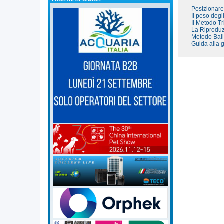
- Posizionar
- Il peso degl
- Il Metodo Tr
- La Riproduz
- Metodo Bal
- Guida alla