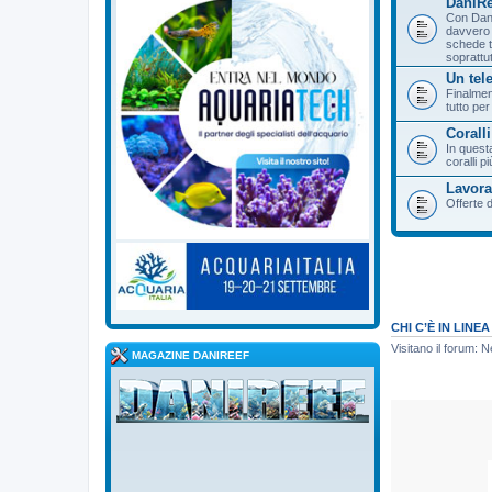
DaniRe
Con Dani
davvero 
schede te
soprattut
Un tel
Finalmen
tutto pe
Corall
In quest
coralli pi
Lavora
Offerte d
CHI C’È IN LINEA
Visitano il forum: 
MAGAZINE DANIREEF