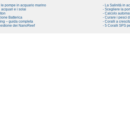
e le pompe in acquario marino
- La Salinità in a
i acquari e i solai
- Scegliere la pom
iton
- Calcolo automat
ione Batterica
- Curare i pesci 
ling – guida completa
- Coralli a cresci
 gestione dei NanoReef
- 5 Coralli SPS pe