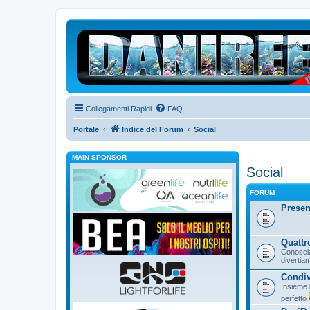
Collegamenti Rapidi
FAQ
Portale
Indice del Forum
Social
MAIN SPONSOR
Social
FORUM
Presen
Quattro
Conoscia
divertia
Condiv
Insieme 
perfetto