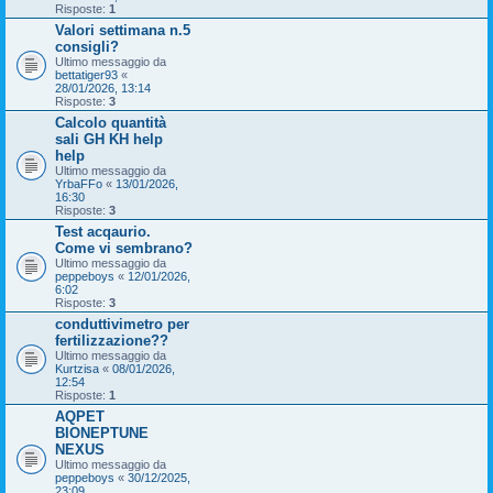
Risposte:
1
Valori settimana n.5
consigli?
Ultimo messaggio da
bettatiger93
«
28/01/2026, 13:14
Risposte:
3
Calcolo quantità
sali GH KH help
help
Ultimo messaggio da
YrbaFFo
«
13/01/2026,
16:30
Risposte:
3
Test acqaurio.
Come vi sembrano?
Ultimo messaggio da
peppeboys
«
12/01/2026,
6:02
Risposte:
3
conduttivimetro per
fertilizzazione??
Ultimo messaggio da
Kurtzisa
«
08/01/2026,
12:54
Risposte:
1
AQPET
BIONEPTUNE
NEXUS
Ultimo messaggio da
peppeboys
«
30/12/2025,
23:09