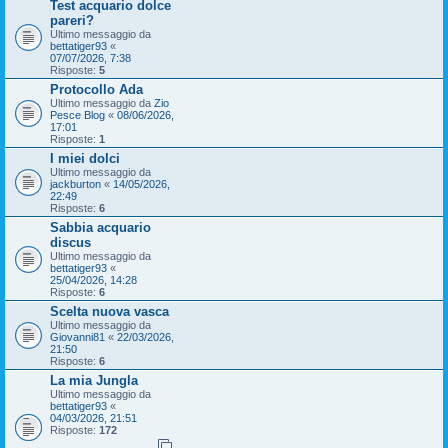
Test acquario dolce
pareri?
Ultimo messaggio da
bettatiger93
«
07/07/2026, 7:38
Risposte:
5
Protocollo Ada
Ultimo messaggio da
Zio
Pesce Blog
«
08/06/2026,
17:01
Risposte:
1
I miei dolci
Ultimo messaggio da
jackburton
«
14/05/2026,
22:49
Risposte:
6
Sabbia acquario
discus
Ultimo messaggio da
bettatiger93
«
25/04/2026, 14:28
Risposte:
6
Scelta nuova vasca
Ultimo messaggio da
Giovanni81
«
22/03/2026,
21:50
Risposte:
6
La mia Jungla
Ultimo messaggio da
bettatiger93
«
04/03/2026, 21:51
Risposte:
172