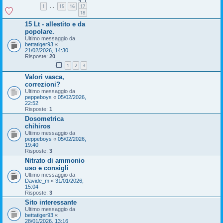
1
15
16
17
…
18
15 Lt - allestito e da
popolare.
Ultimo messaggio da
bettatiger93
«
21/02/2026, 14:30
Risposte:
20
1
2
3
Valori vasca,
correzioni?
Ultimo messaggio da
peppeboys
«
05/02/2026,
22:52
Risposte:
1
Dosometrica
chihiros
Ultimo messaggio da
peppeboys
«
05/02/2026,
19:40
Risposte:
3
Nitrato di ammonio
uso e consigli
Ultimo messaggio da
Davide_m
«
31/01/2026,
15:04
Risposte:
3
Sito interessante
Ultimo messaggio da
bettatiger93
«
28/01/2026, 13:16