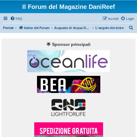
Il Forum del Magazine DaniReef
FAQ
Iscriviti
Login
C
Portale
Indice del Forum
Acquario di Acqua Dolce ed Aquascaping
L'angolo del dolce
e
r
🌟 Sponsor principali
c
a