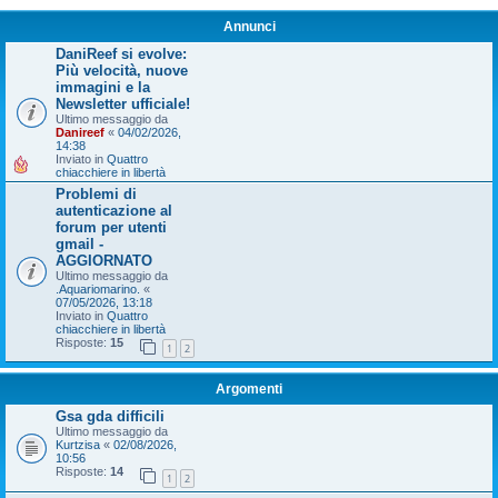
Annunci
DaniReef si evolve:
Più velocità, nuove
immagini e la
Newsletter ufficiale!
Ultimo messaggio da
Danireef
«
04/02/2026,
14:38
Inviato in
Quattro
chiacchiere in libertà
Problemi di
autenticazione al
forum per utenti
gmail -
AGGIORNATO
Ultimo messaggio da
.Aquariomarino.
«
07/05/2026, 13:18
Inviato in
Quattro
chiacchiere in libertà
Risposte:
15
1
2
Argomenti
Gsa gda difficili
Ultimo messaggio da
Kurtzisa
«
02/08/2026,
10:56
Risposte:
14
1
2