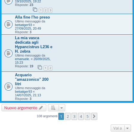
19/10/2025, 19:22
Risposte:
23
1
2
3
Alla fine l'ho preso
Ultimo messaggio da
bettatiger93
«
27/09/2025, 20:49
Risposte:
3
La mia vasca
dedicata agli
Hypancistrus L236 e
H. zebra
Ultimo messaggio da
emanuele.
«
26/09/2025,
15:23
Risposte:
19
1
2
Acquario
"amazzonico" 200
litri
Ultimo messaggio da
bettatiger93
«
14/07/2025, 21:13
Risposte:
3
Nuovo argomento
1
2
3
4
5
Prossimo
108 argomenti
Vai a