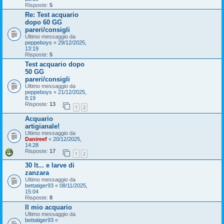
Risposte:
5
Re: Test acquario
dopo 60 GG
pareri/consigli
Ultimo messaggio da
peppeboys
«
29/12/2025,
13:19
Risposte:
5
Test acquario dopo
50 GG
pareri/consigli
Ultimo messaggio da
peppeboys
«
21/12/2025,
8:19
Risposte:
13
1
2
Acquario
artigianale!
Ultimo messaggio da
Danireef
«
20/12/2025,
14:28
Risposte:
17
1
2
30 lt... e larve di
zanzara
Ultimo messaggio da
bettatiger93
«
08/11/2025,
15:04
Risposte:
8
Il mio acquario
Ultimo messaggio da
bettatiger93
«