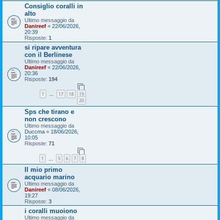
Consiglio coralli in
alto
Ultimo messaggio da
Danireef
«
22/06/2026,
20:39
Risposte:
1
si ripare avventura
con il Berlinese
Ultimo messaggio da
Danireef
«
22/06/2026,
20:36
Risposte:
194
1
17
18
19
…
20
Sps che tirano e
non crescono
Ultimo messaggio da
Duccma
«
18/06/2026,
10:05
Risposte:
71
1
5
6
7
8
…
Il mio primo
acquario marino
Ultimo messaggio da
Danireef
«
08/06/2026,
19:27
Risposte:
3
i coralli muoiono
Ultimo messaggio da