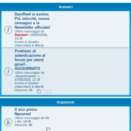
Annunci
DaniReef si evolve:
Più velocità, nuove
immagini e la
Newsletter ufficiale!
Ultimo messaggio da
Danireef
«
04/02/2026,
14:38
Inviato in
Quattro
chiacchiere in libertà
Problemi di
autenticazione al
forum per utenti
gmail -
AGGIORNATO
Ultimo messaggio da
.Aquariomarino.
«
07/05/2026, 13:18
Inviato in
Quattro
chiacchiere in libertà
Risposte:
15
1
2
Argomenti
Il mio primo
Nanoreef
Ultimo messaggio da
Vix
«
ieri, 18:09
Risposte:
61