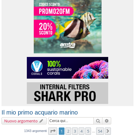
Il mio primo acquario marino
Cerca
Ricerca avanz
Nuovo argomento
Pagina
1
di
54
1
2
3
4
5
54
Prossimo
1343 argomenti
…