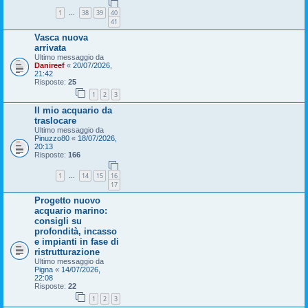
1
38
39
40
…
41
Vasca nuova
arrivata
Ultimo messaggio da
Danireef
«
20/07/2026,
21:42
Risposte:
25
1
2
3
Il mio acquario da
traslocare
Ultimo messaggio da
Pinuzzo80
«
18/07/2026,
20:13
Risposte:
166
1
14
15
16
…
17
Progetto nuovo
acquario marino:
consigli su
profondità, incasso
e impianti in fase di
ristrutturazione
Ultimo messaggio da
Pigna
«
14/07/2026,
22:08
Risposte:
22
1
2
3