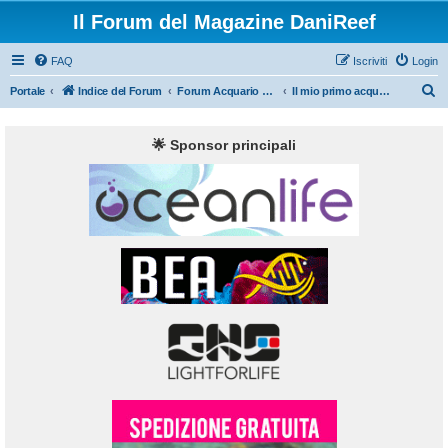
Il Forum del Magazine DaniReef
FAQ
Iscriviti
Login
C
Portale
Indice del Forum
Forum Acquario Marino
Il mio primo acquario marino
e
r
🌟 Sponsor principali
c
a