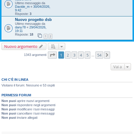
Ultimo messaggio da
Davide_m
«
30/04/2026,
9:42
Risposte:
3
Nuovo progetto dsb
Ultimo messaggio da
dany78
«
29/04/2026,
19:11
Risposte:
18
1
2
Nuovo argomento
Pagina
1
di
54
1
2
3
4
5
54
Prossimo
1343 argomenti
…
Vai a
CHI C’È IN LINEA
Visitano il forum: Nessuno e 53 ospiti
PERMESSI FORUM
Non puoi
aprire nuovi argomenti
Non puoi
rispondere negli argomenti
Non puoi
modificare i tuoi messaggi
Non puoi
cancellare i tuoi messaggi
Non puoi
inviare allegati