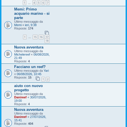
1
4
5
6
7
…
Memi: Primo
acquario marino - si
parte
Ultimo messaggio da
Memi
«
ieri, 9:38
Risposte:
174
1
15
16
17
…
18
Nuova avventura
Ultimo messaggio da
Michelereef
«
06/08/2026,
21:49
Risposte:
4
Facciano un reef?
Ultimo messaggio da
Yari
«
06/08/2026, 10:45
Risposte:
15
1
2
aiuto con nuovo
progetto
Ultimo messaggio da
Danireef
«
30/07/2026,
19:00
Risposte:
4
Nuova avventura
Ultimo messaggio da
Danireef
«
27/07/2026,
15:41
Risposte:
404