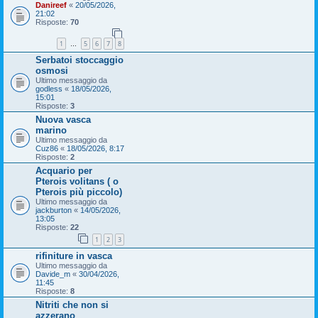
Danireef
«
20/05/2026,
21:02
Risposte:
70
1
5
6
7
8
…
Serbatoi stoccaggio
osmosi
Ultimo messaggio da
godless
«
18/05/2026,
15:01
Risposte:
3
Nuova vasca
marino
Ultimo messaggio da
Cuz86
«
18/05/2026, 8:17
Risposte:
2
Acquario per
Pterois volitans ( o
Pterois più piccolo)
Ultimo messaggio da
jackburton
«
14/05/2026,
13:05
Risposte:
22
1
2
3
rifiniture in vasca
Ultimo messaggio da
Davide_m
«
30/04/2026,
11:45
Risposte:
8
Nitriti che non si
azzerano