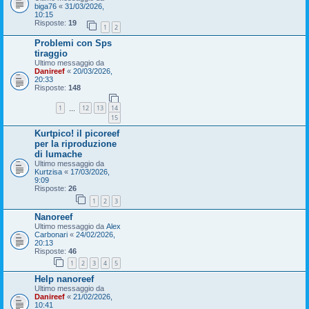
biga76
«
31/03/2026,
10:15
Risposte:
19
1
2
Problemi con Sps
tiraggio
Ultimo messaggio da
Danireef
«
20/03/2026,
20:33
Risposte:
148
1
12
13
14
…
15
Kurtpico! il picoreef
per la riproduzione
di lumache
Ultimo messaggio da
Kurtzisa
«
17/03/2026,
9:09
Risposte:
26
1
2
3
Nanoreef
Ultimo messaggio da
Alex
Carbonari
«
24/02/2026,
20:13
Risposte:
46
1
2
3
4
5
Help nanoreef
Ultimo messaggio da
Danireef
«
21/02/2026,
10:41