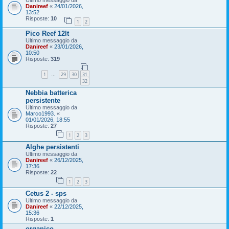
Ultimo messaggio da
Danireef
«
24/01/2026,
13:52
Risposte:
10
1
2
Pico Reef 12lt
Ultimo messaggio da
Danireef
«
23/01/2026,
10:50
Risposte:
319
1
29
30
31
…
32
Nebbia batterica
persistente
Ultimo messaggio da
Marco1993.
«
01/01/2026, 18:55
Risposte:
27
1
2
3
Alghe persistenti
Ultimo messaggio da
Danireef
«
26/12/2025,
17:36
Risposte:
22
1
2
3
Cetus 2 - sps
Ultimo messaggio da
Danireef
«
22/12/2025,
15:36
Risposte:
1
organico