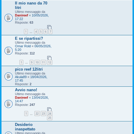
Il mio nano da 70
litri
Ultimo messaggio da
Danireef
«
10/05/2026,
17:22
Risposte:
63
1
4
5
6
7
…
E se ripartissi?
Ultimo messaggio da
Omar Rold
«
06/05/2026,
5:20
Risposte:
112
1
9
10
11
12
…
pico reef 12litri
Ultimo messaggio da
Akula89
«
18/04/2026,
17:45
Risposte:
2
Avvio nano!
Ultimo messaggio da
Danireef
«
13/04/2026,
14:47
Risposte:
247
1
22
23
24
…
25
Desiderio
inaspettato
Ultimo messaggio da