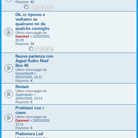
Risposte:
41
1
2
3
4
5
Ok..ci riprovo e
vediamo se
qualcuno mi da
qualche consiglio
Ultimo messaggio da
Danireef
«
15/02/2026,
20:28
Risposte:
31
1
2
3
4
Nuova partenza con
Aqpet Kubic Reef
Box 40
Ultimo messaggio da
Qaramba28
«
05/02/2026, 18:11
Risposte:
4
Restart
Ultimo messaggio da
Superandry
«
25/01/2026, 19:14
Risposte:
5
Problemi con i
ciano
Ultimo messaggio da
Danireef
«
25/01/2026,
12:11
Risposte:
5
Plafoniera Led