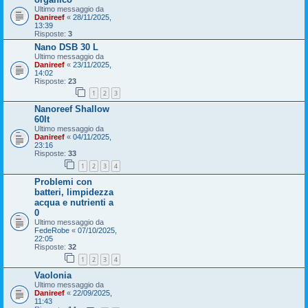
Ultimo messaggio da
Danireef
«
28/11/2025,
13:39
Risposte:
3
Nano DSB 30 L
Ultimo messaggio da
Danireef
«
23/11/2025,
14:02
Risposte:
23
1
2
3
Nanoreef Shallow
60lt
Ultimo messaggio da
Danireef
«
04/11/2025,
23:16
Risposte:
33
1
2
3
4
Problemi con
batteri, limpidezza
acqua e nutrienti a
0
Ultimo messaggio da
FedeRobe
«
07/10/2025,
22:05
Risposte:
32
1
2
3
4
Vaolonia
Ultimo messaggio da
Danireef
«
22/09/2025,
11:43