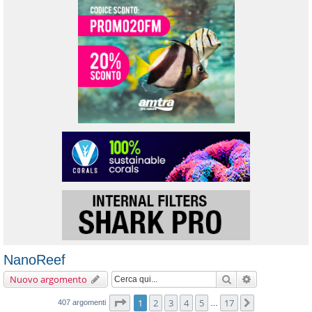
NanoReef
Cerca
Ricerca avanz
Nuovo argomento
Pagina
1
di
17
1
2
3
4
5
17
Prossimo
407 argomenti
…