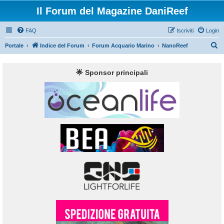
Il Forum del Magazine DaniReef
FAQ
Iscriviti
Login
C
Portale
Indice del Forum
Forum Acquario Marino
NanoReef
e
r
🌟 Sponsor principali
c
a