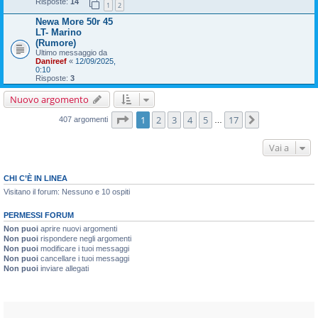
Risposte:
14
1
2
Newa More 50r 45
LT- Marino
(Rumore)
Ultimo messaggio da
Danireef
«
12/09/2025,
0:10
Risposte:
3
Nuovo argomento
Pagina
1
di
17
1
2
3
4
5
17
Prossimo
407 argomenti
…
Vai a
CHI C’È IN LINEA
Visitano il forum: Nessuno e 10 ospiti
PERMESSI FORUM
Non puoi
aprire nuovi argomenti
Non puoi
rispondere negli argomenti
Non puoi
modificare i tuoi messaggi
Non puoi
cancellare i tuoi messaggi
Non puoi
inviare allegati