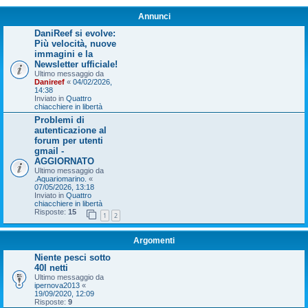
Annunci
DaniReef si evolve:
Più velocità, nuove
immagini e la
Newsletter ufficiale!
Ultimo messaggio da
Danireef
«
04/02/2026,
14:38
Inviato in
Quattro
chiacchiere in libertà
Problemi di
autenticazione al
forum per utenti
gmail -
AGGIORNATO
Ultimo messaggio da
.Aquariomarino.
«
07/05/2026, 13:18
Inviato in
Quattro
chiacchiere in libertà
Risposte:
15
1
2
Argomenti
Niente pesci sotto
40l netti
Ultimo messaggio da
ipernova2013
«
19/09/2020, 12:09
Risposte:
9