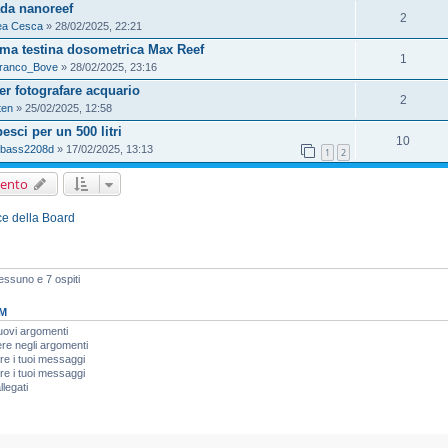
da nanoreef
2
ea Cesca
» 28/02/2025, 22:21
ma testina dosometrica Max Reef
1
franco_Bove
» 28/02/2025, 23:16
per fotografare acquario
2
ten
» 25/02/2025, 12:58
esci per un 500 litri
10
kbass2208d
» 17/02/2025, 13:13
1
2
ento
ice della Board
Nessuno e 7 ospiti
M
uovi argomenti
re negli argomenti
re i tuoi messaggi
re i tuoi messaggi
llegati