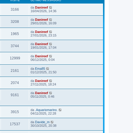
VISITE
ULTIMO MESSAGGIO
da
Danireef
3166
16/04/2026, 14:36
da
Danireef
3208
29/01/2026, 16:09
da
Danireef
1965
27/01/2026, 23:15
da
Danireef
3744
19/01/2026, 17:04
da
Danireef
12999
06/12/2025, 0:04
da
Ema85
2161
01/12/2025, 21:50
da
Danireef
2074
27/11/2025, 18:24
da
Danireef
9161
05/11/2025, 0:46
da
.Aquariomarino.
3915
04/11/2025, 22:28
da
Davide_m
17537
30/10/2025, 20:38