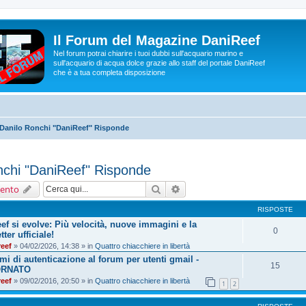
Il Forum del Magazine DaniReef
Nel forum potrai chiarire i tuoi dubbi sull'acquario marino e
sull'acquario di acqua dolce grazie allo staff del portale DaniReef
che è a tua completa disposizione
Danilo Ronchi "DaniReef" Risponde
nchi "DaniReef" Risponde
Cerca
Ricerca avanzata
ento
RISPOSTE
ef si evolve: Più velocità, nuove immagini e la
0
ter ufficiale!
reef
» 04/02/2026, 14:38 » in
Quattro chiacchiere in libertà
mi di autenticazione al forum per utenti gmail -
15
ORNATO
reef
» 09/02/2016, 20:50 » in
Quattro chiacchiere in libertà
1
2