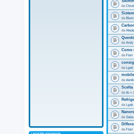
Skimme
da
Clou
Sistem
da
Bluec
Carbon
da
Alepi
Questo
da
Andy
Come r
da
Ftarr
consig
da
Lgab
mobile
da
danil
Scelta
da
Ilo
» 2
Refrig
da
Lgab
Nanore
da
Saba
Differ
da
Ftarr
I NOSTRI SPONSOR