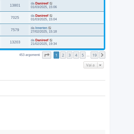
da
Danireef
13801
01/03/2025, 15:06
da
Danireef
7025
01/03/2025, 15:04
da
Innerten
7579
27/02/2025, 15:18
da
Danireef
13203
21/02/2025, 19:34
Pagina
1
di
19
1
2
3
4
5
19
Prossimo
453 argomenti
…
Vai a