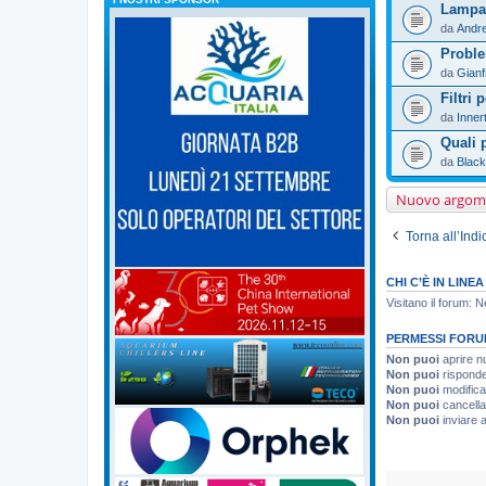
Lampa
da
Andr
Proble
da
Gian
Filtri 
da
Inner
Quali p
da
Blac
Nuovo argom
Torna all’Ind
CHI C’È IN LINEA
Visitano il forum: 
PERMESSI FORU
Non puoi
aprire n
Non puoi
risponde
Non puoi
modifica
Non puoi
cancella
Non puoi
inviare a