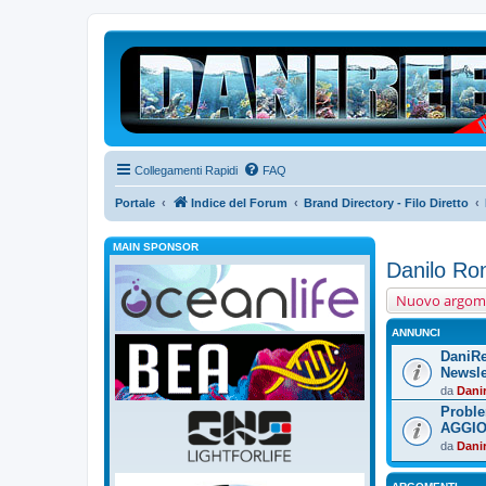
Collegamenti Rapidi
FAQ
Portale
Indice del Forum
Brand Directory - Filo Diretto
MAIN SPONSOR
Danilo Ro
Nuovo argom
ANNUNCI
DaniRe
Newslet
da
Dani
Proble
AGGI
da
Dani