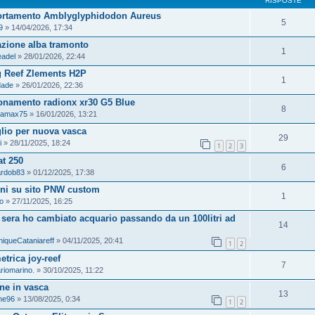
RISPOSTE
rtamento Amblyglyphidodon Aureus
5
9
» 14/04/2026, 17:34
zione alba tramonto
1
eadel
» 28/01/2026, 22:44
g Reef Zlements H2P
1
dade
» 26/01/2026, 22:36
onamento radionx xr30 G5 Blue
8
amax75
» 16/01/2026, 13:21
lio per nuova vasca
29
i
» 28/11/2025, 18:24
1
2
3
t 250
6
ardob83
» 01/12/2025, 17:38
ni su sito PNW custom
1
o
» 27/11/2025, 16:25
sera ho cambiato acquario passando da un 100litri ad
14
iqueCataniareff
» 04/11/2025, 20:41
1
2
trica joy-reef
7
riomarino.
» 30/10/2025, 11:22
ne in vasca
13
ne96
» 13/08/2025, 0:34
1
2