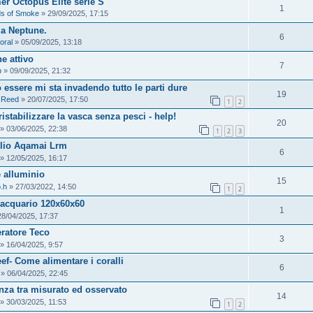
r Octopus Elite serie S
1
ds of Smoke
» 29/09/2025, 17:15
a Neptune.
6
oral
» 05/09/2025, 13:18
e attivo
7
p
» 09/09/2025, 21:32
 essere mi sta invadendo tutto le parti dure
19
 Reed
» 20/07/2025, 17:50
1
2
istabilizzare la vasca senza pesci - help!
20
» 03/06/2025, 22:38
1
2
3
lio Aqamai Lrm
6
» 12/05/2025, 16:17
 alluminio
15
o.h
» 27/03/2022, 14:50
1
2
 acquario 120x60x60
1
8/04/2025, 17:37
eratore Teco
3
» 16/04/2025, 9:57
ef- Come alimentare i coralli
6
» 06/04/2025, 22:45
enza tra misurato ed osservato
14
» 30/03/2025, 11:53
1
2