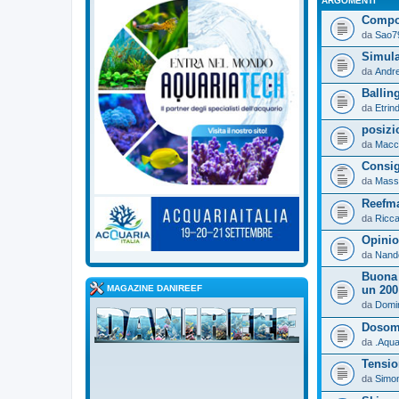
ARGOMENTI
Compo
da
Sao7
Simula
da
Andr
Ballin
da
Etrin
posizi
da
Macc
Consig
da
Mass
Reefma
da
Ricc
Opinio
da
Nand
Buona 
MAGAZINE DANIREEF
un 200
da
Domin
Dosome
da
.Aqua
Tensio
da
Simo