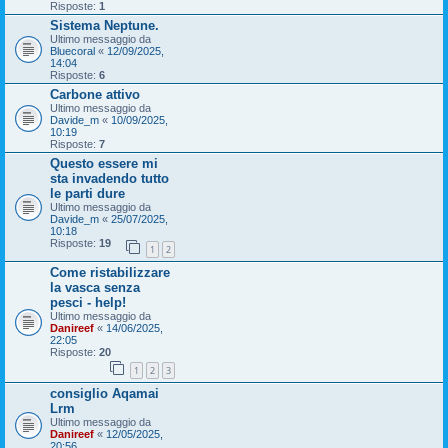
Risposte:
1
Sistema Neptune.
Ultimo messaggio da
Bluecoral
«
12/09/2025,
14:04
Risposte:
6
Carbone attivo
Ultimo messaggio da
Davide_m
«
10/09/2025,
10:19
Risposte:
7
Questo essere mi
sta invadendo tutto
le parti dure
Ultimo messaggio da
Davide_m
«
25/07/2025,
10:18
Risposte:
19
1
2
Come ristabilizzare
la vasca senza
pesci - help!
Ultimo messaggio da
Danireef
«
14/06/2025,
22:05
Risposte:
20
1
2
3
consiglio Aqamai
Lrm
Ultimo messaggio da
Danireef
«
12/05/2025,
20:56