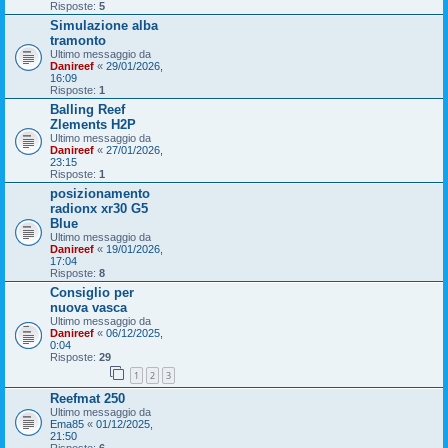
Risposte:
5
Simulazione alba
tramonto
Ultimo messaggio da
Danireef
«
29/01/2026,
16:09
Risposte:
1
Balling Reef
Zlements H2P
Ultimo messaggio da
Danireef
«
27/01/2026,
23:15
Risposte:
1
posizionamento
radionx xr30 G5
Blue
Ultimo messaggio da
Danireef
«
19/01/2026,
17:04
Risposte:
8
Consiglio per
nuova vasca
Ultimo messaggio da
Danireef
«
06/12/2025,
0:04
Risposte:
29
1
2
3
Reefmat 250
Ultimo messaggio da
Ema85
«
01/12/2025,
21:50