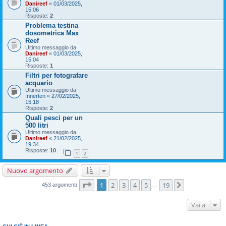
Danireef
«
01/03/2025,
15:06
Risposte:
2
Problema testina
dosometrica Max
Reef
Ultimo messaggio da
Danireef
«
01/03/2025,
15:04
Risposte:
1
Filtri per fotografare
acquario
Ultimo messaggio da
Innerten
«
27/02/2025,
15:18
Risposte:
2
Quali pesci per un
500 litri
Ultimo messaggio da
Danireef
«
21/02/2025,
19:34
Risposte:
10
1
2
Nuovo argomento
Pagina
1
di
19
1
2
3
4
5
19
Prossimo
453 argomenti
…
Vai a