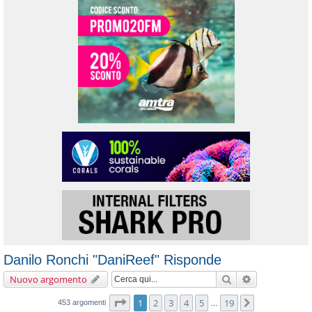
Danilo Ronchi "DaniReef" Risponde
Cerca
Ricerca avanz
Nuovo argomento
Pagina
1
di
19
1
2
3
4
5
19
Prossimo
453 argomenti
…