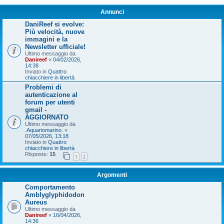
Annunci
DaniReef si evolve:
Più velocità, nuove
immagini e la
Newsletter ufficiale!
Ultimo messaggio da
Danireef
«
04/02/2026,
14:38
Inviato in
Quattro
chiacchiere in libertà
Problemi di
autenticazione al
forum per utenti
gmail -
AGGIORNATO
Ultimo messaggio da
.Aquariomarino.
«
07/05/2026, 13:18
Inviato in
Quattro
chiacchiere in libertà
Risposte:
15
1
2
Argomenti
Comportamento
Amblyglyphidodon
Aureus
Ultimo messaggio da
Danireef
«
16/04/2026,
14:36