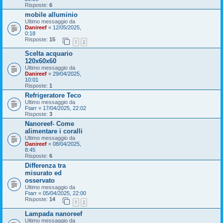
Risposte:
6
mobile alluminio
Ultimo messaggio da
Danireef
«
12/05/2025,
0:18
Risposte:
15
1
2
Scelta acquario
120x60x60
Ultimo messaggio da
Danireef
«
29/04/2025,
10:01
Risposte:
1
Refrigeratore Teco
Ultimo messaggio da
Ftarr
«
17/04/2025, 22:02
Risposte:
3
Nanoreef- Come
alimentare i coralli
Ultimo messaggio da
Danireef
«
08/04/2025,
8:45
Risposte:
6
Differenza tra
misurato ed
osservato
Ultimo messaggio da
Ftarr
«
05/04/2025, 22:00
Risposte:
14
1
2
Lampada nanoreef
Ultimo messaggio da