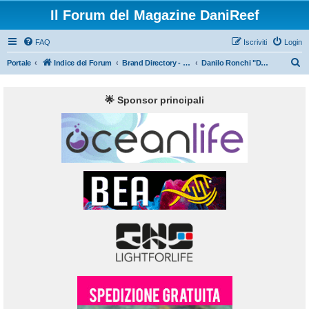
Il Forum del Magazine DaniReef
FAQ
Iscriviti
Login
C
Portale
Indice del Forum
Brand Directory - Filo Diretto
Danilo Ronchi "DaniReef" Risponde
e
r
🌟 Sponsor principali
c
a