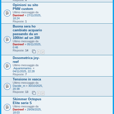
Risposte:
6
Opinioni su sito
PNW custom
Ultimo messaggio da
Danireef
«
27/11/2025,
18:24
Risposte:
1
Buona sera ho
cambiato acquario
passando da un
100litri ad un 200
Ultimo messaggio da
Danireef
«
05/11/2025,
0:46
Risposte:
14
1
2
Dosometrica joy-
reef
Ultimo messaggio da
.Aquariomarino.
«
04/11/2025, 22:28
Risposte:
7
Tensione in vasca
Ultimo messaggio da
Davide_m
«
30/10/2025,
20:38
Risposte:
13
1
2
Skimmer Octopus
Elite serie S
Ultimo messaggio da
Danireef
«
29/09/2025,
18:03