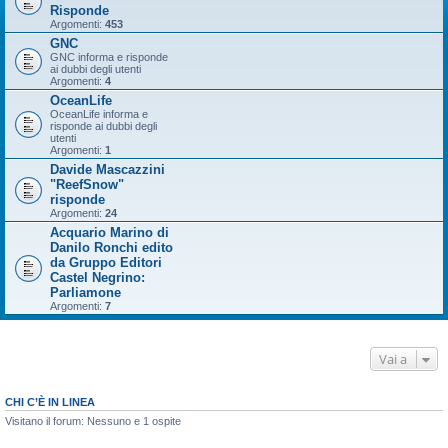
Risponde
Argomenti:
453
GNC
GNC informa e risponde
ai dubbi degli utenti
Argomenti:
4
OceanLife
OceanLife informa e
risponde ai dubbi degli
utenti
Argomenti:
1
Davide Mascazzini
"ReefSnow"
risponde
Argomenti:
24
Acquario Marino di
Danilo Ronchi edito
da Gruppo Editori
Castel Negrino:
Parliamone
Argomenti:
7
Vai a
CHI C’È IN LINEA
Visitano il forum: Nessuno e 1 ospite