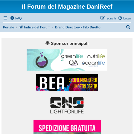
Il Forum del Magazine DaniReef
FAQ
Iscriviti
Login
C
Portale
Indice del Forum
Brand Directory - Filo Diretto
e
r
🌟 Sponsor principali
c
a