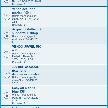
Nich
«
27/04/2026, 20:09
Risposte:
3
Vendo acquario
marino 400lt
Ultimo messaggio da
emanuele.
«
27/04/2026,
12:57
Risposte:
1
Acquario Malberti +
supporto + sump
Ultimo messaggio da
AndreaN
«
27/04/2026,
8:10
VENDO JUWEL RIO
450
Ultimo messaggio da
Federico Berrugi
«
22/04/2026, 11:38
Risposte:
2
180 litri+accessori,
ricambi e
decorazione dolce
Ultimo messaggio da
Akula89
«
18/04/2026,
17:51
Easyled marine
blue 438
Ultimo messaggio da
ivans85
«
14/04/2026,
0:36
Risposte:
6