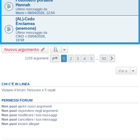
Fotometro portatile
Hannah
Ultimo messaggio da
Memi
«
08/04/2026, 12:54
(AL)-Cedo
Enctamea
(anemone)
Ultimo messaggio da
CIKO
«
03/04/2026,
19:58
Nuovo argomento
Pagina
1
di
50
1
2
3
4
5
50
Prossimo
1229 argomenti
…
Vai a
CHI C’È IN LINEA
Visitano il forum: Nessuno e 5 ospiti
PERMESSI FORUM
Non puoi
aprire nuovi argomenti
Non puoi
rispondere negli argomenti
Non puoi
modificare i tuoi messaggi
Non puoi
cancellare i tuoi messaggi
Non puoi
inviare allegati