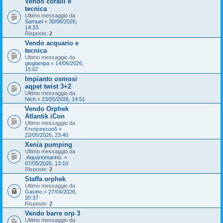
Vendo coralli e
tecnica
Ultimo messaggio da
Samuel
«
30/06/2026,
14:33
Risposte:
2
Vendo acquario e
tecnica
Ultimo messaggio da
giogiampa
«
14/06/2026,
15:07
Impianto osmosi
aqpet twist 3+2
Ultimo messaggio da
Nich
«
23/05/2026, 14:51
Vendo Orphek
Atlantik iCon
Ultimo messaggio da
Frxncescoo5
«
22/05/2026, 23:40
Xenia pumping
Ultimo messaggio da
.Aquariomarino.
«
07/05/2026, 13:10
Risposte:
2
Staffa orphek
Ultimo messaggio da
Gavino
«
27/04/2026,
20:37
Risposte:
2
Vendo barre orp 3
Ultimo messaggio da