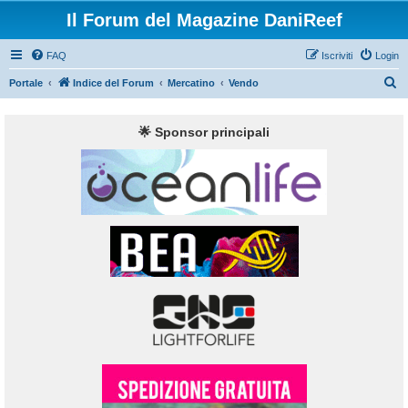
Il Forum del Magazine DaniReef
FAQ
Iscriviti
Login
C
Portale
Indice del Forum
Mercatino
Vendo
e
r
🌟 Sponsor principali
c
a