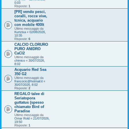
0:03
Risposte:
1
[PR] vendo pesci,
coralli, rocce vive,
tcnica, acquario
con mobile 400lt
Ultimo messaggio da
Kurtzisa
«
02/08/2026,
10:35
Risposte:
6
CALCIO CLORURO
PURO ANIDRO
CaCl2
Ultimo messaggio da
chimico
«
30/07/2026,
8:02
Acquario Red Sea
350 G2
Ultimo messaggio da
francocic@hotmail.it
«
30/07/2026, 8:02
Risposte:
2
REGALO talee di
Seriatopora
guttatus (spesso
chiamato Bird of
Paradise
Ultimo messaggio da
Omar Rold
«
21/07/2026,
19:50
Risposte:
1