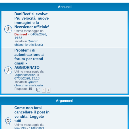
Annunci
DaniReef si evolve:
Più velocità, nuove
immagini e la
Newsletter ufficiale!
Ultimo messaggio da
Danireef
«
04/02/2026,
14:38
Inviato in
Quattro
chiacchiere in libertà
Problemi di
autenticazione al
forum per utenti
gmail -
AGGIORNATO
Ultimo messaggio da
.Aquariomarino.
«
07/05/2026, 13:18
Inviato in
Quattro
chiacchiere in libertà
Risposte:
15
1
2
Argomenti
Come non farsi
cancellare il post in
vendita! Leggete
tutti
Ultimo messaggio da
tony799
«
11/09/2021,