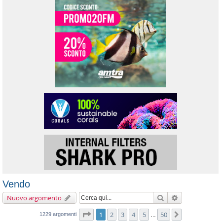
Vendo
Cerca
Ricerca avanz
Nuovo argomento
Pagina
1
di
50
1
2
3
4
5
50
Prossimo
1229 argomenti
…