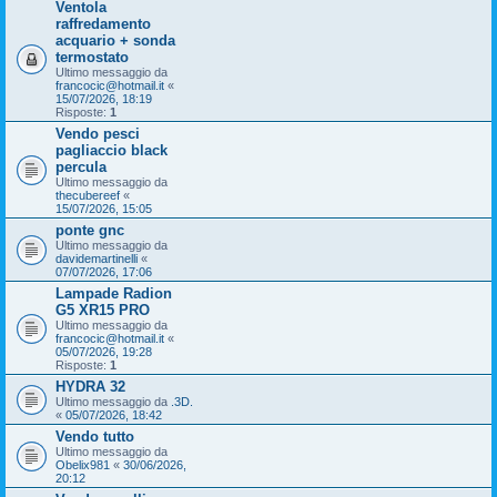
Ventola
raffredamento
acquario + sonda
termostato
Ultimo messaggio da
francocic@hotmail.it
«
15/07/2026, 18:19
Risposte:
1
Vendo pesci
pagliaccio black
percula
Ultimo messaggio da
thecubereef
«
15/07/2026, 15:05
ponte gnc
Ultimo messaggio da
davidemartinelli
«
07/07/2026, 17:06
Lampade Radion
G5 XR15 PRO
Ultimo messaggio da
francocic@hotmail.it
«
05/07/2026, 19:28
Risposte:
1
HYDRA 32
Ultimo messaggio da
.3D.
«
05/07/2026, 18:42
Vendo tutto
Ultimo messaggio da
Obelix981
«
30/06/2026,
20:12