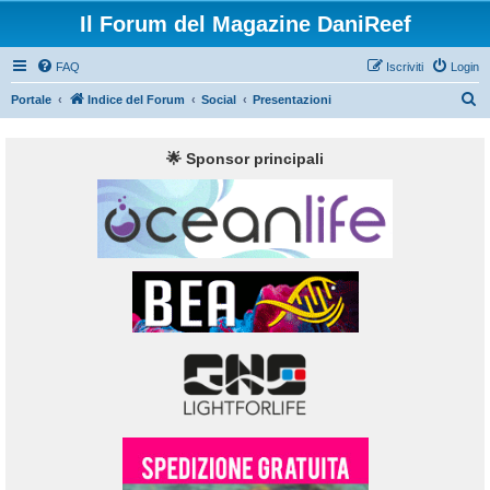
Il Forum del Magazine DaniReef
FAQ
Iscriviti
Login
C
Portale
Indice del Forum
Social
Presentazioni
e
r
🌟 Sponsor principali
c
a