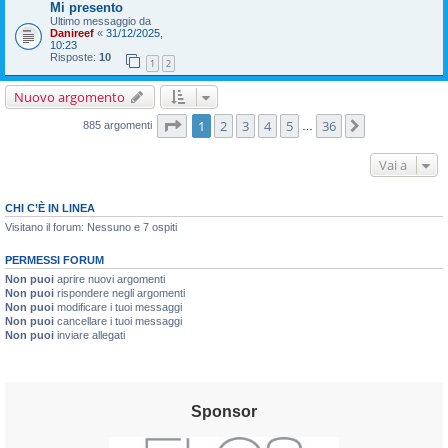
Mi presento
Ultimo messaggio da
Danireef
«
31/12/2025,
10:23
Risposte:
10
1
2
Nuovo argomento
Pagina
1
di
36
1
2
3
4
5
36
Prossimo
885 argomenti
…
Vai a
CHI C’È IN LINEA
Visitano il forum: Nessuno e 7 ospiti
PERMESSI FORUM
Non puoi
aprire nuovi argomenti
Non puoi
rispondere negli argomenti
Non puoi
modificare i tuoi messaggi
Non puoi
cancellare i tuoi messaggi
Non puoi
inviare allegati
Sponsor