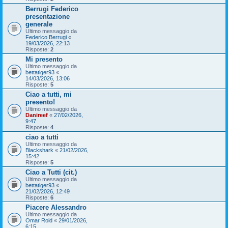
Berrugi Federico
presentazione
generale
Ultimo messaggio da
Federico Berrugi
«
19/03/2026, 22:13
Risposte:
2
Mi presento
Ultimo messaggio da
bettatiger93
«
14/03/2026, 13:06
Risposte:
5
Ciao a tutti, mi
presento!
Ultimo messaggio da
Danireef
«
27/02/2026,
9:47
Risposte:
4
ciao a tutti
Ultimo messaggio da
Blackshark
«
21/02/2026,
15:42
Risposte:
5
Ciao a Tutti (cit.)
Ultimo messaggio da
bettatiger93
«
21/02/2026, 12:49
Risposte:
6
Piacere Alessandro
Ultimo messaggio da
Omar Rold
«
29/01/2026,
6:15