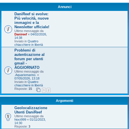
Annunci
DaniReef si evolve:
Più velocità, nuove
immagini e la
Newsletter ufficiale!
Ultimo messaggio da
Danireef
«
04/02/2026,
14:38
Inviato in
Quattro
chiacchiere in libertà
Problemi di
autenticazione al
forum per utenti
gmail -
AGGIORNATO
Ultimo messaggio da
.Aquariomarino.
«
07/05/2026, 13:18
Inviato in
Quattro
chiacchiere in libertà
Risposte:
15
1
2
Argomenti
Geolocalizzazione
Utenti DaniReef
Ultimo messaggio da
hioct999
«
01/11/2023,
14:30
Risposte:
3