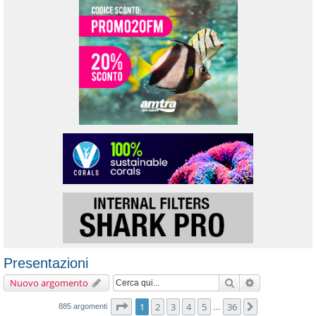
Presentazioni
Cerca
Ricerca avanz
Nuovo argomento
Pagina
1
di
36
1
2
3
4
5
36
Prossimo
885 argomenti
…