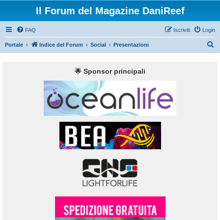
Il Forum del Magazine DaniReef
FAQ
Iscriviti
Login
C
Portale
Indice del Forum
Social
Presentazioni
e
r
🌟 Sponsor principali
c
a