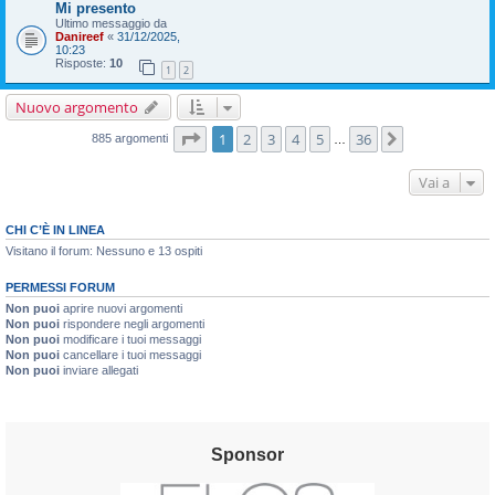
Mi presento
Ultimo messaggio da
Danireef
«
31/12/2025,
10:23
Risposte:
10
1
2
Nuovo argomento
Pagina
1
di
36
1
2
3
4
5
36
Prossimo
885 argomenti
…
Vai a
CHI C’È IN LINEA
Visitano il forum: Nessuno e 13 ospiti
PERMESSI FORUM
Non puoi
aprire nuovi argomenti
Non puoi
rispondere negli argomenti
Non puoi
modificare i tuoi messaggi
Non puoi
cancellare i tuoi messaggi
Non puoi
inviare allegati
Sponsor