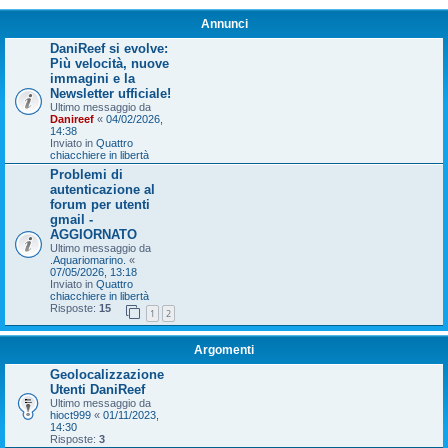
Annunci
DaniReef si evolve:
Più velocità, nuove
immagini e la
Newsletter ufficiale!
Ultimo messaggio da
Danireef
«
04/02/2026,
14:38
Inviato in
Quattro
chiacchiere in libertà
Problemi di
autenticazione al
forum per utenti
gmail -
AGGIORNATO
Ultimo messaggio da
.Aquariomarino.
«
07/05/2026, 13:18
Inviato in
Quattro
chiacchiere in libertà
Risposte:
15
1
2
Argomenti
Geolocalizzazione
Utenti DaniReef
Ultimo messaggio da
hioct999
«
01/11/2023,
14:30
Risposte:
3