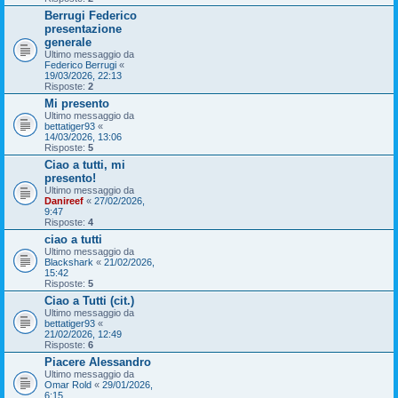
Berrugi Federico
presentazione
generale
Ultimo messaggio da
Federico Berrugi
«
19/03/2026, 22:13
Risposte:
2
Mi presento
Ultimo messaggio da
bettatiger93
«
14/03/2026, 13:06
Risposte:
5
Ciao a tutti, mi
presento!
Ultimo messaggio da
Danireef
«
27/02/2026,
9:47
Risposte:
4
ciao a tutti
Ultimo messaggio da
Blackshark
«
21/02/2026,
15:42
Risposte:
5
Ciao a Tutti (cit.)
Ultimo messaggio da
bettatiger93
«
21/02/2026, 12:49
Risposte:
6
Piacere Alessandro
Ultimo messaggio da
Omar Rold
«
29/01/2026,
6:15