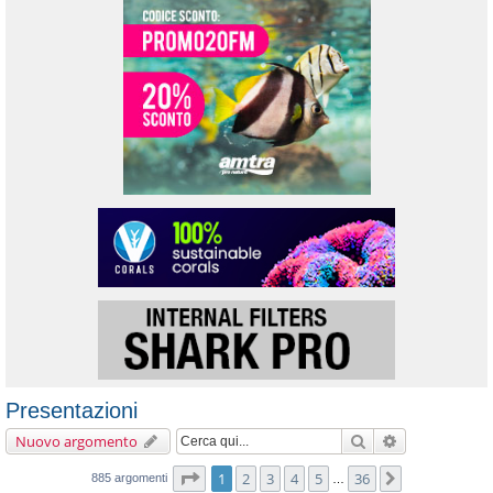
Presentazioni
Cerca
Ricerca avanz
Nuovo argomento
Pagina
1
di
36
1
2
3
4
5
36
Prossimo
885 argomenti
…