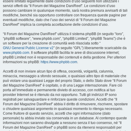
essere limitato legalmente dalle condizioni d’uso seguenti non utilizzare i
servizi offerti da “Il Forum del Magazine DaniReef”. Le condizioni d’uso
possono cambiare in qualunque momento, sarà nostra premura avvisarti di tali
modifiche, benché sia opportuno controllare con frequenza queste pagine per
eventuali modifiche, dato che l’uso dei servizi di “Il Forum del Magazine
DaniReef” implica la completa accettazione delle condizioni d’uso.
“Il Forum del Magazine DaniReef” utilizza il sistema phpBB (in seguito “loro”,
“phpBB software”, “www.phpbb.com”, “phpBB Limited”, “phpBB Teams”) che è
un software per la creazione di comunità web rilasciata sotto “
GNU General Public License v2
” (in seguito “GPL”) liberamente scaricabile da
www.phpbb.com
. Il software phpBB facilita le aree di discussione internet;
phpBB Limited non è responsabile dei contenuti e della gestione. Per ulteriori
informazioni su phpBB:
https://www.phpbb.com
.
Accetti di non inviare alcun tipo di offesa, oscenità, volgarità, calunnia,
minaccia, messaggio a sfondo sessuale, o qualsiasi altro tipo di materiale che
può violare una qualsiasi Legge del proprio Stato, o dello Stato dove “Il Forum
del Magazine DaniReef” è ospitato, o di una Legge internazionale. Fare ciò
porta all’immediato e permanente divieto di accesso, con notifica al tuo
provider Internet se è ritenuto da noi opportuno. Tutti gli indirizzi IP sono
registrati per salvaguardare e rinforzare queste condizioni. Accetti che “Il
Forum del Magazine DaniReef” abbia il diritto di rimuovere, riscrivere, spostare
o chiudere qualsiasi argomento in qualsiasi momento lo ritenga necessario.
Come fruitore di questo servizio, accetti che ogni informazione (dato
personale) tu abbia inviato sia conservata in un database. Al contempo queste
informazioni non saranno divulgate a nessuno senza il tuo consenso, né “Il
Forum del Magazine DaniReef” o phpBB sono da ritenersi responsabili per