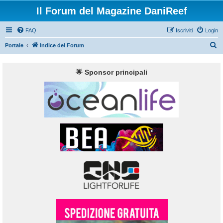
Il Forum del Magazine DaniReef
FAQ
Iscriviti
Login
C
Portale
Indice del Forum
e
r
🌟 Sponsor principali
c
a