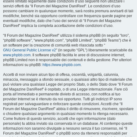
essere limitato legalmente dalle condizioni d’uso seguenti non utilizzare i
servizi offerti da “Il Forum del Magazine DaniReef”. Le condizioni d’uso
possono cambiare in qualunque momento, sarà nostra premura avvisarti di tali
modifiche, benché sia opportuno controllare con frequenza queste pagine per
eventuali modifiche, dato che l’uso dei servizi di “Il Forum del Magazine
DaniReef” implica la completa accettazione delle condizioni d’uso.
“Il Forum del Magazine DaniReef” utilizza il sistema phpBB (in seguito “loro”,
“phpBB software”, “www.phpbb.com”, “phpBB Limited”, “phpBB Teams”) che è
un software per la creazione di comunità web rilasciata sotto “
GNU General Public License v2
” (in seguito “GPL”) liberamente scaricabile da
www.phpbb.com
. Il software phpBB facilita le aree di discussione internet;
phpBB Limited non è responsabile dei contenuti e della gestione. Per ulteriori
informazioni su phpBB:
https://www.phpbb.com
.
Accetti di non inviare alcun tipo di offesa, oscenità, volgarità, calunnia,
minaccia, messaggio a sfondo sessuale, o qualsiasi altro tipo di materiale che
può violare una qualsiasi Legge del proprio Stato, o dello Stato dove “Il Forum
del Magazine DaniReef” è ospitato, o di una Legge internazionale. Fare ciò
porta all’immediato e permanente divieto di accesso, con notifica al tuo
provider Internet se è ritenuto da noi opportuno. Tutti gli indirizzi IP sono
registrati per salvaguardare e rinforzare queste condizioni. Accetti che “Il
Forum del Magazine DaniReef” abbia il diritto di rimuovere, riscrivere, spostare
o chiudere qualsiasi argomento in qualsiasi momento lo ritenga necessario.
Come fruitore di questo servizio, accetti che ogni informazione (dato
personale) tu abbia inviato sia conservata in un database. Al contempo queste
informazioni non saranno divulgate a nessuno senza il tuo consenso, né “Il
Forum del Magazine DaniReef” o phpBB sono da ritenersi responsabili per