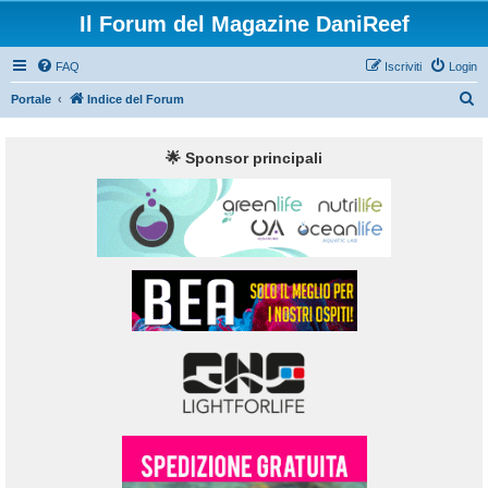
Il Forum del Magazine DaniReef
FAQ
Iscriviti
Login
C
Portale
Indice del Forum
e
r
🌟 Sponsor principali
c
a