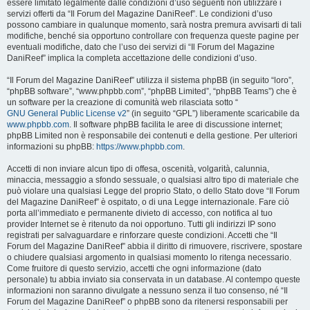
essere limitato legalmente dalle condizioni d’uso seguenti non utilizzare i
servizi offerti da “Il Forum del Magazine DaniReef”. Le condizioni d’uso
possono cambiare in qualunque momento, sarà nostra premura avvisarti di tali
modifiche, benché sia opportuno controllare con frequenza queste pagine per
eventuali modifiche, dato che l’uso dei servizi di “Il Forum del Magazine
DaniReef” implica la completa accettazione delle condizioni d’uso.
“Il Forum del Magazine DaniReef” utilizza il sistema phpBB (in seguito “loro”,
“phpBB software”, “www.phpbb.com”, “phpBB Limited”, “phpBB Teams”) che è
un software per la creazione di comunità web rilasciata sotto “
GNU General Public License v2
” (in seguito “GPL”) liberamente scaricabile da
www.phpbb.com
. Il software phpBB facilita le aree di discussione internet;
phpBB Limited non è responsabile dei contenuti e della gestione. Per ulteriori
informazioni su phpBB:
https://www.phpbb.com
.
Accetti di non inviare alcun tipo di offesa, oscenità, volgarità, calunnia,
minaccia, messaggio a sfondo sessuale, o qualsiasi altro tipo di materiale che
può violare una qualsiasi Legge del proprio Stato, o dello Stato dove “Il Forum
del Magazine DaniReef” è ospitato, o di una Legge internazionale. Fare ciò
porta all’immediato e permanente divieto di accesso, con notifica al tuo
provider Internet se è ritenuto da noi opportuno. Tutti gli indirizzi IP sono
registrati per salvaguardare e rinforzare queste condizioni. Accetti che “Il
Forum del Magazine DaniReef” abbia il diritto di rimuovere, riscrivere, spostare
o chiudere qualsiasi argomento in qualsiasi momento lo ritenga necessario.
Come fruitore di questo servizio, accetti che ogni informazione (dato
personale) tu abbia inviato sia conservata in un database. Al contempo queste
informazioni non saranno divulgate a nessuno senza il tuo consenso, né “Il
Forum del Magazine DaniReef” o phpBB sono da ritenersi responsabili per