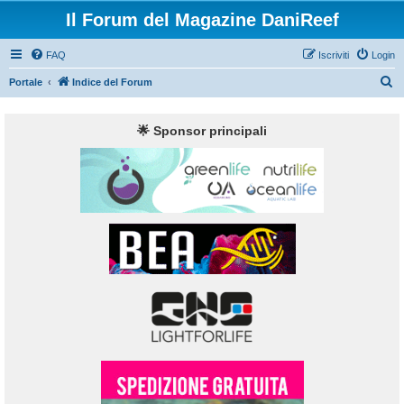
Il Forum del Magazine DaniReef
FAQ
Iscriviti
Login
C
Portale
Indice del Forum
e
r
🌟 Sponsor principali
c
a