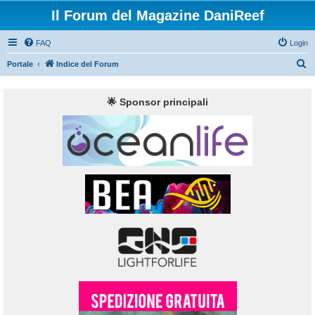
Il Forum del Magazine DaniReef
FAQ
Login
C
Portale
Indice del Forum
e
r
🌟 Sponsor principali
c
a