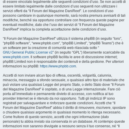
di essere vincolato legalmente alle seguenti condizioni d’uso. Se non accetti di
essere limitato legalmente dalle condizioni d’uso seguenti non utilizzare i
servizi offerti da “Il Forum del Magazine DaniReef”. Le condizioni d’uso
possono cambiare in qualunque momento, sarà nostra premura avvisarti di tali
modifiche, benché sia opportuno controllare con frequenza queste pagine per
eventuali modifiche, dato che l’uso dei servizi di “Il Forum del Magazine
DaniReef” implica la completa accettazione delle condizioni d’uso.
“Il Forum del Magazine DaniReef” utilizza il sistema phpBB (in seguito “loro”,
“phpBB software”, “www.phpbb.com”, “phpBB Limited”, “phpBB Teams”) che è
un software per la creazione di comunità web rilasciata sotto “
GNU General Public License v2
” (in seguito “GPL”) liberamente scaricabile da
www.phpbb.com
. Il software phpBB facilita le aree di discussione internet;
phpBB Limited non è responsabile dei contenuti e della gestione. Per ulteriori
informazioni su phpBB:
https://www.phpbb.com
.
Accetti di non inviare alcun tipo di offesa, oscenità, volgarità, calunnia,
minaccia, messaggio a sfondo sessuale, o qualsiasi altro tipo di materiale che
può violare una qualsiasi Legge del proprio Stato, o dello Stato dove “Il Forum
del Magazine DaniReef” è ospitato, o di una Legge internazionale. Fare ciò
porta all’immediato e permanente divieto di accesso, con notifica al tuo
provider Internet se è ritenuto da noi opportuno. Tutti gli indirizzi IP sono
registrati per salvaguardare e rinforzare queste condizioni. Accetti che “Il
Forum del Magazine DaniReef” abbia il diritto di rimuovere, riscrivere, spostare
o chiudere qualsiasi argomento in qualsiasi momento lo ritenga necessario.
Come fruitore di questo servizio, accetti che ogni informazione (dato
personale) tu abbia inviato sia conservata in un database. Al contempo queste
informazioni non saranno divulgate a nessuno senza il tuo consenso, né “Il