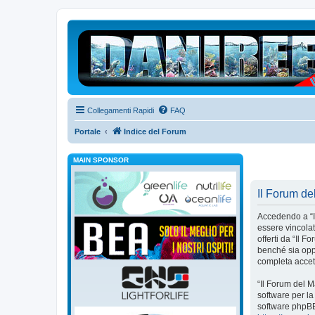
Collegamenti Rapidi
FAQ
Portale
Indice del Forum
MAIN SPONSOR
Il Forum de
Accedendo a “Il
essere vincolat
offerti da “Il
benché sia oppo
completa accet
“Il Forum del 
software per la
software phpBB 