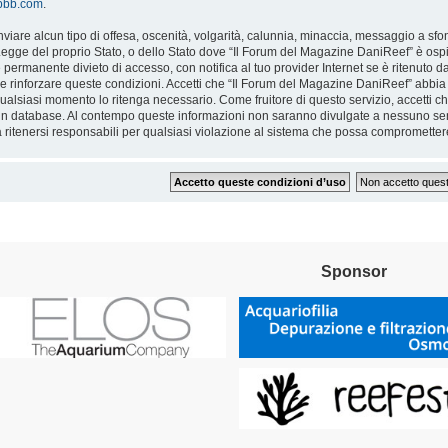
hpbb.com
.
inviare alcun tipo di offesa, oscenità, volgarità, calunnia, minaccia, messaggio a sfo
egge del proprio Stato, o dello Stato dove “Il Forum del Magazine DaniReef” è ospi
 permanente divieto di accesso, con notifica al tuo provider Internet se è ritenuto da n
 rinforzare queste condizioni. Accetti che “Il Forum del Magazine DaniReef” abbia il 
alsiasi momento lo ritenga necessario. Come fruitore di questo servizio, accetti ch
un database. Al contempo queste informazioni non saranno divulgate a nessuno sen
ritenersi responsabili per qualsiasi violazione al sistema che possa comprometter
Sponsor