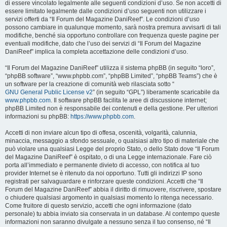
di essere vincolato legalmente alle seguenti condizioni d’uso. Se non accetti di
essere limitato legalmente dalle condizioni d’uso seguenti non utilizzare i
servizi offerti da “Il Forum del Magazine DaniReef”. Le condizioni d’uso
possono cambiare in qualunque momento, sarà nostra premura avvisarti di tali
modifiche, benché sia opportuno controllare con frequenza queste pagine per
eventuali modifiche, dato che l’uso dei servizi di “Il Forum del Magazine
DaniReef” implica la completa accettazione delle condizioni d’uso.
“Il Forum del Magazine DaniReef” utilizza il sistema phpBB (in seguito “loro”,
“phpBB software”, “www.phpbb.com”, “phpBB Limited”, “phpBB Teams”) che è
un software per la creazione di comunità web rilasciata sotto “
GNU General Public License v2
” (in seguito “GPL”) liberamente scaricabile da
www.phpbb.com
. Il software phpBB facilita le aree di discussione internet;
phpBB Limited non è responsabile dei contenuti e della gestione. Per ulteriori
informazioni su phpBB:
https://www.phpbb.com
.
Accetti di non inviare alcun tipo di offesa, oscenità, volgarità, calunnia,
minaccia, messaggio a sfondo sessuale, o qualsiasi altro tipo di materiale che
può violare una qualsiasi Legge del proprio Stato, o dello Stato dove “Il Forum
del Magazine DaniReef” è ospitato, o di una Legge internazionale. Fare ciò
porta all’immediato e permanente divieto di accesso, con notifica al tuo
provider Internet se è ritenuto da noi opportuno. Tutti gli indirizzi IP sono
registrati per salvaguardare e rinforzare queste condizioni. Accetti che “Il
Forum del Magazine DaniReef” abbia il diritto di rimuovere, riscrivere, spostare
o chiudere qualsiasi argomento in qualsiasi momento lo ritenga necessario.
Come fruitore di questo servizio, accetti che ogni informazione (dato
personale) tu abbia inviato sia conservata in un database. Al contempo queste
informazioni non saranno divulgate a nessuno senza il tuo consenso, né “Il