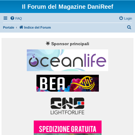
Il Forum del Magazine DaniReef
FAQ
Login
C
Portale
Indice del Forum
e
r
🌟 Sponsor principali
c
a