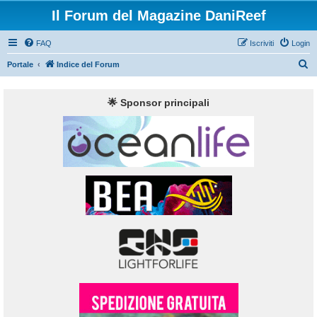
Il Forum del Magazine DaniReef
FAQ
Iscriviti
Login
C
Portale
Indice del Forum
e
r
🌟 Sponsor principali
c
a