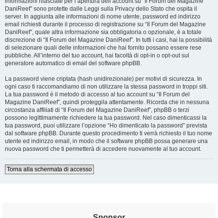
informazioni rilasciate per l’apertura dell’account su “Il Forum del Magazine
DaniReef” sono protette dalle Leggi sulla Privacy dello Stato che ospita il
server. In aggiunta alle informazioni di nome utente, password ed indirizzo
email richiesti durante il processo di registrazione su “Il Forum del Magazine
DaniReef”, quale altra informazione sia obbligatoria o opzionale, è a totale
discrezione di “Il Forum del Magazine DaniReef”. In tutti i casi, hai la possibilità
di selezionare quali delle informazioni che hai fornito possano essere rese
pubbliche. All’interno del tuo account, hai facoltà di opt-in o opt-out sul
generatore automatico di email del software phpBB.
La password viene criptata (hash unidirezionale) per motivi di sicurezza. In
ogni caso ti raccomandiamo di non utilizzare la stessa password in troppi siti.
La tua password è il metodo di accesso al tuo account su “Il Forum del
Magazine DaniReef”, quindi proteggila attentamente. Ricorda che in nessuna
circostanza affiliati di “Il Forum del Magazine DaniReef”, phpBB o terzi
possono legittimamente richiedere la tua password. Nel caso dimenticassi la
tua password, puoi utilizzare l’opzione “Ho dimenticato la password” prevista
dal software phpBB. Durante questo procedimento ti verrà richiesto il tuo nome
utente ed indirizzo email, in modo che il software phpBB possa generare una
nuova password che ti permetterà di accedere nuovamente al tuo account.
Torna alla schermata di accesso
Sponsor