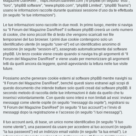
Magazine DaniReef”, “https://forum.danireef.com”) e phpBB (in seguito “essi”,
“loro”, “phpBB software”, “www.phpbb.com”, “phpBB Limited”, “phpBB Teams”)
usano le informazioni raccolte durante qualsiasi sessione d’uso da te effettuata
(in seguito “le tue informazioni”).
Le tue informazioni sono raccolte in due modi. In primo luogo, mentre si naviga
su “Il Forum del Magazine DaniReef” il software phpBB creerà un certo numero
di cookie, che sono piccoli file di testo che vengono scaricati nei file
temporanei del tuo browser. I primi due cookie contengono solo un
identificativo utente (in seguito “user-id”) ed un identificativo anonimo di
sessione (in seguito “session-id”), assegnato automaticamente dal software
phpBB. Un terzo cookie viene creato quando si naviga tra gli argomenti di “Il
Forum del Magazine DaniReef” e viene usato per memorizzare gli argomenti
letti da quelli ancora da leggere, quindi agevolando la lettura nelle tue visite
future.
Possiamo anche generare cookie esterni al software phpBB mentre navighi su
“Il Forum del Magazine DaniReef”, benché questi siano estranei agli scopi di
questo documento che intende trattare solo quelli creati dal software phpBB. Il
secondo metodo di raccolta delle tue informazioni è dato da quello che tu
inserisci volontariamente. Con questo sono intesi e non limitati ad essi: inviare
messaggi come utente ospite (in seguito “messaggi da ospite”), registrarsi su
“Il Forum del Magazine DaniReef” (in seguito “il tuo account”) e l’invio di
messaggi dopo la registrazione e l’accesso (in seguito “i tuoi messaggi”).
Il tuo account avrà, di base, un unico nome identificativo (in seguito “il tuo
nome utente”), una password da usare per accedere al tuo account (in seguito
“la tua password”) ed un indirizzo email valido (in seguito “la tua email”). Le