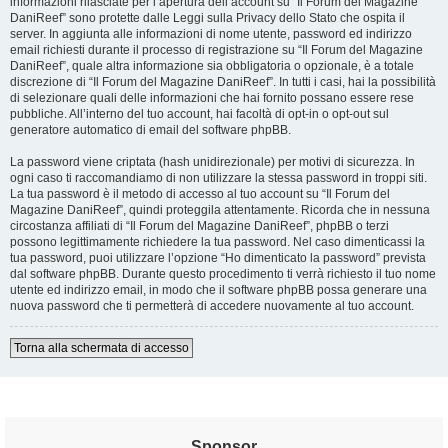
informazioni rilasciate per l’apertura dell’account su “Il Forum del Magazine
DaniReef” sono protette dalle Leggi sulla Privacy dello Stato che ospita il
server. In aggiunta alle informazioni di nome utente, password ed indirizzo
email richiesti durante il processo di registrazione su “Il Forum del Magazine
DaniReef”, quale altra informazione sia obbligatoria o opzionale, è a totale
discrezione di “Il Forum del Magazine DaniReef”. In tutti i casi, hai la possibilità
di selezionare quali delle informazioni che hai fornito possano essere rese
pubbliche. All’interno del tuo account, hai facoltà di opt-in o opt-out sul
generatore automatico di email del software phpBB.
La password viene criptata (hash unidirezionale) per motivi di sicurezza. In
ogni caso ti raccomandiamo di non utilizzare la stessa password in troppi siti.
La tua password è il metodo di accesso al tuo account su “Il Forum del
Magazine DaniReef”, quindi proteggila attentamente. Ricorda che in nessuna
circostanza affiliati di “Il Forum del Magazine DaniReef”, phpBB o terzi
possono legittimamente richiedere la tua password. Nel caso dimenticassi la
tua password, puoi utilizzare l’opzione “Ho dimenticato la password” prevista
dal software phpBB. Durante questo procedimento ti verrà richiesto il tuo nome
utente ed indirizzo email, in modo che il software phpBB possa generare una
nuova password che ti permetterà di accedere nuovamente al tuo account.
Torna alla schermata di accesso
Sponsor