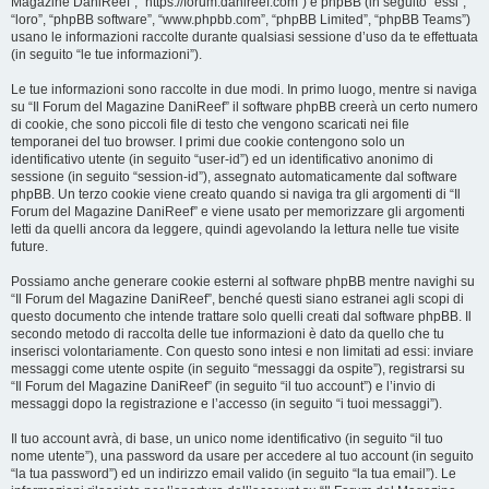
Magazine DaniReef”, “https://forum.danireef.com”) e phpBB (in seguito “essi”,
“loro”, “phpBB software”, “www.phpbb.com”, “phpBB Limited”, “phpBB Teams”)
usano le informazioni raccolte durante qualsiasi sessione d’uso da te effettuata
(in seguito “le tue informazioni”).
Le tue informazioni sono raccolte in due modi. In primo luogo, mentre si naviga
su “Il Forum del Magazine DaniReef” il software phpBB creerà un certo numero
di cookie, che sono piccoli file di testo che vengono scaricati nei file
temporanei del tuo browser. I primi due cookie contengono solo un
identificativo utente (in seguito “user-id”) ed un identificativo anonimo di
sessione (in seguito “session-id”), assegnato automaticamente dal software
phpBB. Un terzo cookie viene creato quando si naviga tra gli argomenti di “Il
Forum del Magazine DaniReef” e viene usato per memorizzare gli argomenti
letti da quelli ancora da leggere, quindi agevolando la lettura nelle tue visite
future.
Possiamo anche generare cookie esterni al software phpBB mentre navighi su
“Il Forum del Magazine DaniReef”, benché questi siano estranei agli scopi di
questo documento che intende trattare solo quelli creati dal software phpBB. Il
secondo metodo di raccolta delle tue informazioni è dato da quello che tu
inserisci volontariamente. Con questo sono intesi e non limitati ad essi: inviare
messaggi come utente ospite (in seguito “messaggi da ospite”), registrarsi su
“Il Forum del Magazine DaniReef” (in seguito “il tuo account”) e l’invio di
messaggi dopo la registrazione e l’accesso (in seguito “i tuoi messaggi”).
Il tuo account avrà, di base, un unico nome identificativo (in seguito “il tuo
nome utente”), una password da usare per accedere al tuo account (in seguito
“la tua password”) ed un indirizzo email valido (in seguito “la tua email”). Le