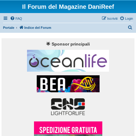
Il Forum del Magazine DaniReef
FAQ
Iscriviti
Login
C
Portale
Indice del Forum
e
r
🌟 Sponsor principali
c
a