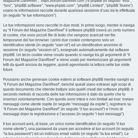
Magazine DaniReef”, “https://forum.danireef.com”) e phpBB (in seguito “essi”,
“loro”, “phpBB software”, “www.phpbb.com”, “phpBB Limited”, “phpBB Teams”)
usano le informazioni raccolte durante qualsiasi sessione d’uso da te effettuata
(in seguito “le tue informazioni”).
Le tue informazioni sono raccolte in due modi. In primo luogo, mentre si naviga
su “Il Forum del Magazine DaniReef” il software phpBB creerà un certo numero
di cookie, che sono piccoli file di testo che vengono scaricati nei file
temporanei del tuo browser. I primi due cookie contengono solo un
identificativo utente (in seguito “user-id”) ed un identificativo anonimo di
sessione (in seguito “session-id”), assegnato automaticamente dal software
phpBB. Un terzo cookie viene creato quando si naviga tra gli argomenti di “Il
Forum del Magazine DaniReef” e viene usato per memorizzare gli argomenti
letti da quelli ancora da leggere, quindi agevolando la lettura nelle tue visite
future.
Possiamo anche generare cookie esterni al software phpBB mentre navighi su
“Il Forum del Magazine DaniReef”, benché questi siano estranei agli scopi di
questo documento che intende trattare solo quelli creati dal software phpBB. Il
secondo metodo di raccolta delle tue informazioni è dato da quello che tu
inserisci volontariamente. Con questo sono intesi e non limitati ad essi: inviare
messaggi come utente ospite (in seguito “messaggi da ospite”), registrarsi su
“Il Forum del Magazine DaniReef” (in seguito “il tuo account”) e l’invio di
messaggi dopo la registrazione e l’accesso (in seguito “i tuoi messaggi”).
Il tuo account avrà, di base, un unico nome identificativo (in seguito “il tuo
nome utente”), una password da usare per accedere al tuo account (in seguito
“la tua password”) ed un indirizzo email valido (in seguito “la tua email”). Le