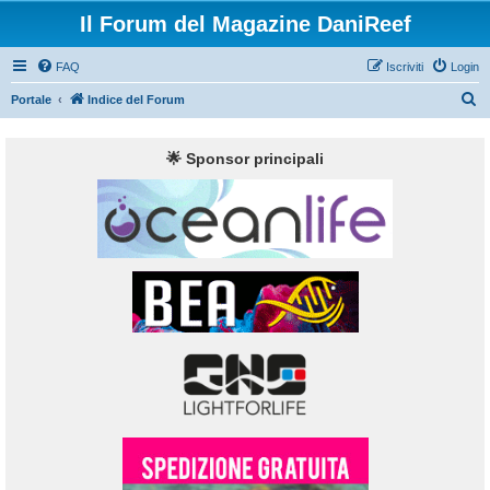
Il Forum del Magazine DaniReef
FAQ
Iscriviti
Login
C
Portale
Indice del Forum
e
r
🌟 Sponsor principali
c
a