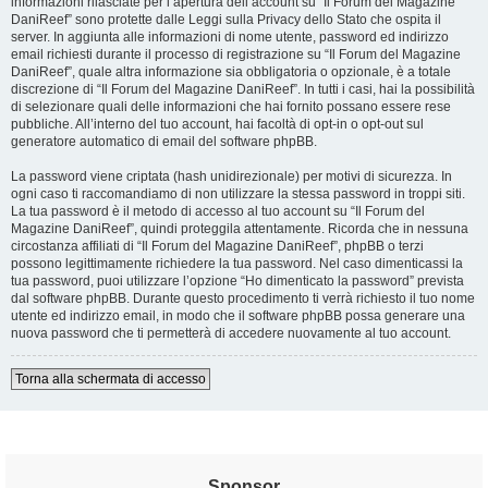
informazioni rilasciate per l’apertura dell’account su “Il Forum del Magazine
DaniReef” sono protette dalle Leggi sulla Privacy dello Stato che ospita il
server. In aggiunta alle informazioni di nome utente, password ed indirizzo
email richiesti durante il processo di registrazione su “Il Forum del Magazine
DaniReef”, quale altra informazione sia obbligatoria o opzionale, è a totale
discrezione di “Il Forum del Magazine DaniReef”. In tutti i casi, hai la possibilità
di selezionare quali delle informazioni che hai fornito possano essere rese
pubbliche. All’interno del tuo account, hai facoltà di opt-in o opt-out sul
generatore automatico di email del software phpBB.
La password viene criptata (hash unidirezionale) per motivi di sicurezza. In
ogni caso ti raccomandiamo di non utilizzare la stessa password in troppi siti.
La tua password è il metodo di accesso al tuo account su “Il Forum del
Magazine DaniReef”, quindi proteggila attentamente. Ricorda che in nessuna
circostanza affiliati di “Il Forum del Magazine DaniReef”, phpBB o terzi
possono legittimamente richiedere la tua password. Nel caso dimenticassi la
tua password, puoi utilizzare l’opzione “Ho dimenticato la password” prevista
dal software phpBB. Durante questo procedimento ti verrà richiesto il tuo nome
utente ed indirizzo email, in modo che il software phpBB possa generare una
nuova password che ti permetterà di accedere nuovamente al tuo account.
Torna alla schermata di accesso
Sponsor