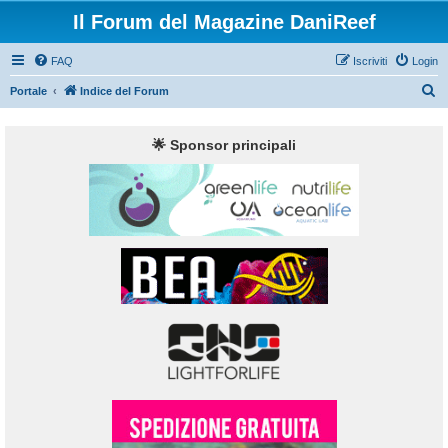
Il Forum del Magazine DaniReef
FAQ
Iscriviti
Login
C
Portale
Indice del Forum
e
r
🌟 Sponsor principali
c
a