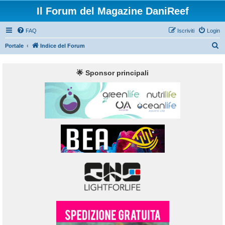
Il Forum del Magazine DaniReef
FAQ
Iscriviti
Login
C
Portale
Indice del Forum
e
r
🌟 Sponsor principali
c
a