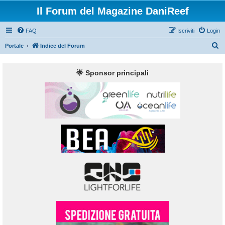
Il Forum del Magazine DaniReef
FAQ
Iscriviti
Login
C
Portale
Indice del Forum
e
r
🌟 Sponsor principali
c
a