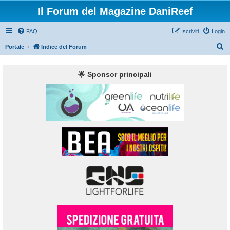
Il Forum del Magazine DaniReef
FAQ
Iscriviti
Login
C
Portale
Indice del Forum
e
r
🌟 Sponsor principali
c
a