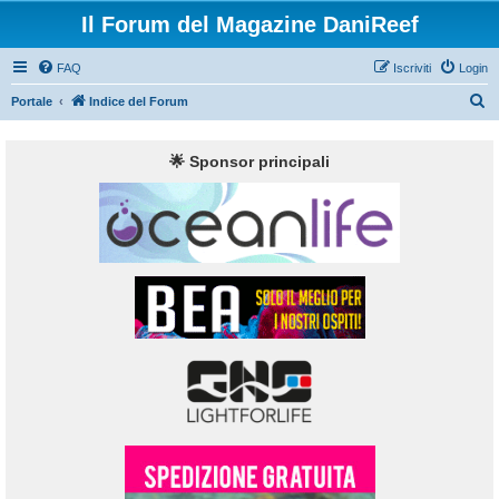
Il Forum del Magazine DaniReef
FAQ
Iscriviti
Login
C
Portale
Indice del Forum
e
r
🌟 Sponsor principali
c
a