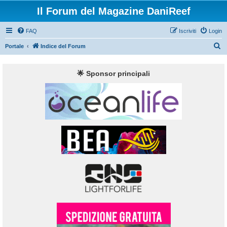
Il Forum del Magazine DaniReef
FAQ
Iscriviti
Login
C
Portale
Indice del Forum
e
r
🌟 Sponsor principali
c
a