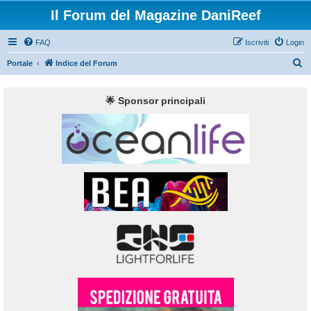
Il Forum del Magazine DaniReef
FAQ
Iscriviti
Login
C
Portale
Indice del Forum
e
r
🌟 Sponsor principali
c
a