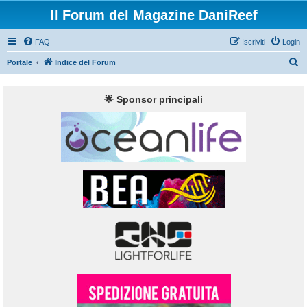
Il Forum del Magazine DaniReef
FAQ
Iscriviti
Login
C
Portale
Indice del Forum
e
r
🌟 Sponsor principali
c
a