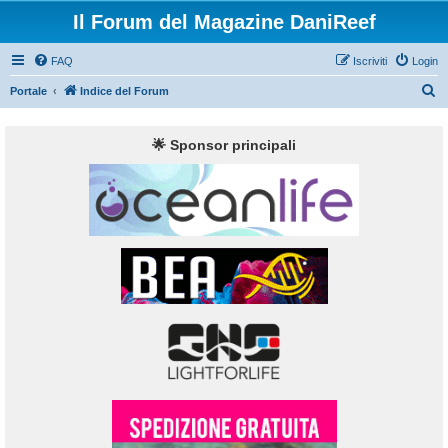
Il Forum del Magazine DaniReef
FAQ
Iscriviti
Login
C
Portale
Indice del Forum
e
r
🌟 Sponsor principali
c
a