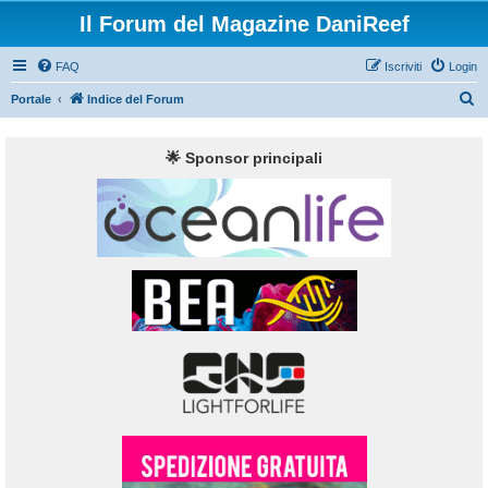
Il Forum del Magazine DaniReef
FAQ
Iscriviti
Login
C
Portale
Indice del Forum
e
r
🌟 Sponsor principali
c
a