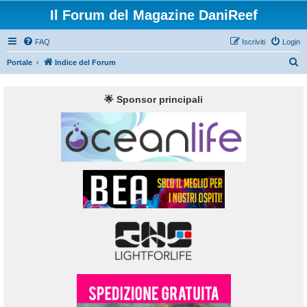
Il Forum del Magazine DaniReef
FAQ
Iscriviti
Login
C
Portale
Indice del Forum
e
r
🌟 Sponsor principali
c
a