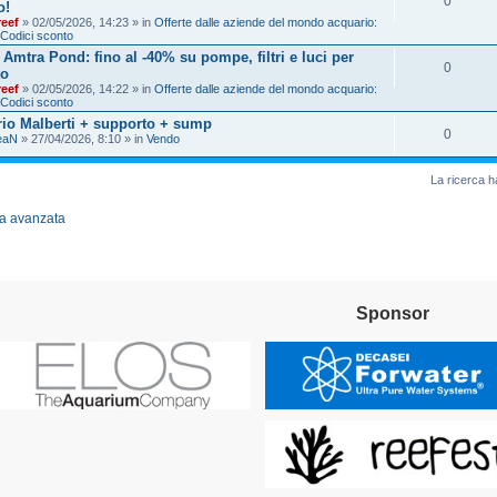
0
o!
reef
» 02/05/2026, 14:23 » in
Offerte dalle aziende del mondo acquario:
 Codici sconto
a Amtra Pond: fino al -40% su pompe, filtri e luci per
0
to
reef
» 02/05/2026, 14:22 » in
Offerte dalle aziende del mondo acquario:
 Codici sconto
io Malberti + supporto + sump
0
eaN
» 27/04/2026, 8:10 » in
Vendo
La ricerca ha
rca avanzata
Sponsor