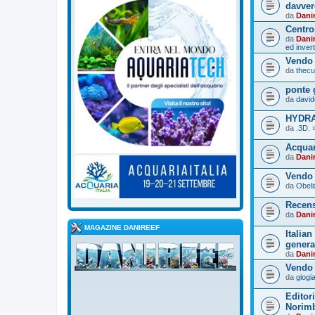
davve
da
Dani
Centro
da
Dani
ed invert
Vendo 
da
thecu
ponte 
da
david
HYDRA
da
.3D.
»
Acquar
da
Dani
Vendo 
da
Obel
Recens
da
Dani
MAGAZINE DANIREEF
Italia
genera
da
Dani
Vendo 
da
giog
Editor
Norim