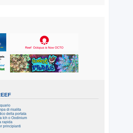
REEF
cquario
pa di risalita
ico della portata
da Ich o Oodinium
ta rapida
r principianti