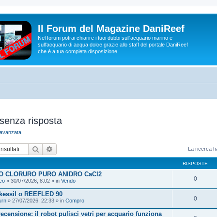
Il Forum del Magazine DaniReef
Nel forum potrai chiarire i tuoi dubbi sull'acquario marino e
sull'acquario di acqua dolce grazie allo staff del portale DaniReef
che è a tua completa disposizione
senza risposta
a avanzata
Cerca
Ricerca avanzata
La ricerca ha
RISPOSTE
O CLORURO PURO ANIDRO CaCl2
0
co
» 30/07/2026, 8:02 » in
Vendo
kessil o REEFLED 90
0
urn
» 27/07/2026, 22:33 » in
Compro
ecensione: il robot pulisci vetri per acquario funziona