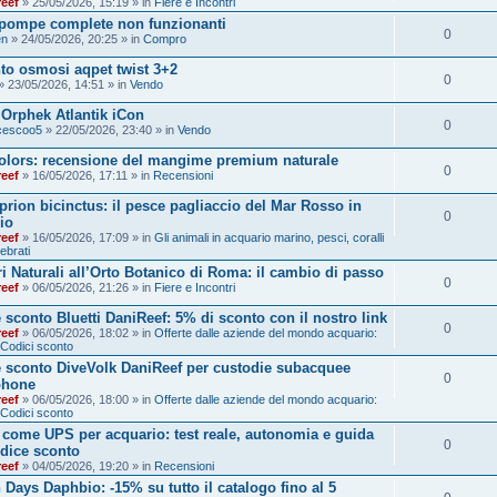
reef
» 25/05/2026, 15:19 » in
Fiere e Incontri
pompe complete non funzionanti
0
en
» 24/05/2026, 20:25 » in
Compro
to osmosi aqpet twist 3+2
0
» 23/05/2026, 14:51 » in
Vendo
Orphek Atlantik iCon
0
cescoo5
» 22/05/2026, 23:40 » in
Vendo
lors: recensione del mangime premium naturale
0
reef
» 16/05/2026, 17:11 » in
Recensioni
rion bicinctus: il pesce pagliaccio del Mar Rosso in
0
io
reef
» 16/05/2026, 17:09 » in
Gli animali in acquario marino, pesci, coralli
ebrati
i Naturali all’Orto Botanico di Roma: il cambio di passo
0
reef
» 06/05/2026, 21:26 » in
Fiere e Incontri
 sconto Bluetti DaniReef: 5% di sconto con il nostro link
0
reef
» 06/05/2026, 18:02 » in
Offerte dalle aziende del mondo acquario:
 Codici sconto
 sconto DiveVolk DaniReef per custodie subacquee
0
phone
reef
» 06/05/2026, 18:00 » in
Offerte dalle aziende del mondo acquario:
 Codici sconto
i come UPS per acquario: test reale, autonomia e guida
0
dice sconto
reef
» 04/05/2026, 19:20 » in
Recensioni
 Days Daphbio: -15% su tutto il catalogo fino al 5