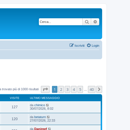
Cerca
Ricerca avanzata
Iscriviti
Login
Pagina
1
di
40
1
2
3
4
5
40
Prossimo
 trovato più di 1000 risultati
…
VISITE
ULTIMO MESSAGGIO
da
chimico
127
30/07/2026, 8:02
da
betaturn
120
27/07/2026, 22:33
da
Danireef