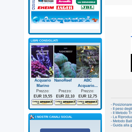
LIBRI CONSIGLIATI
Acquario
NanoReef
ABC
Marino
Acquario...
Prezzo:
Prezzo:
Prezzo:
EUR 19,55
EUR 22,10
EUR 12,75
- Posizionar
- Il peso degl
- Il Metodo Tr
- La Riproduz
I NOSTRI CANALI SOCIAL
- Metodo Bal
- Guida alla