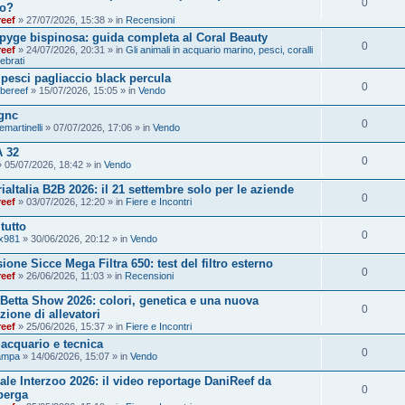
0
ro?
reef
» 27/07/2026, 15:38 » in
Recensioni
pyge bispinosa: guida completa al Coral Beauty
0
reef
» 24/07/2026, 20:31 » in
Gli animali in acquario marino, pesci, coralli
ebrati
pesci pagliaccio black percula
0
bereef
» 15/07/2026, 15:05 » in
Vendo
gnc
0
emartinelli
» 07/07/2026, 17:06 » in
Vendo
 32
0
 05/07/2026, 18:42 » in
Vendo
iaItalia B2B 2026: il 21 settembre solo per le aziende
0
reef
» 03/07/2026, 12:20 » in
Fiere e Incontri
tutto
0
ix981
» 30/06/2026, 20:12 » in
Vendo
ione Sicce Mega Filtra 650: test del filtro esterno
0
reef
» 26/06/2026, 11:03 » in
Recensioni
n Betta Show 2026: colori, genetica e una nuova
0
zione di allevatori
reef
» 25/06/2026, 15:37 » in
Fiere e Incontri
acquario e tecnica
0
iampa
» 14/06/2026, 15:07 » in
Vendo
iale Interzoo 2026: il video reportage DaniReef da
0
berga