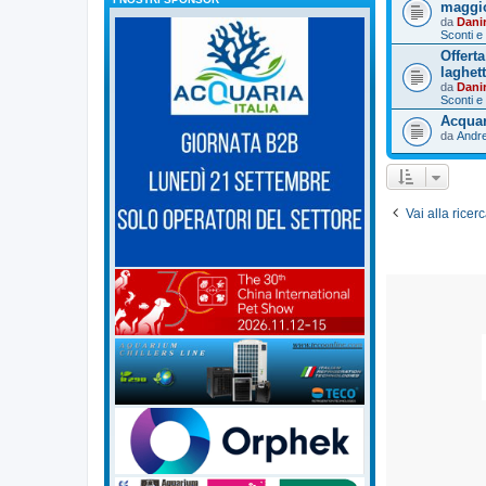
maggi
da
Dani
Sconti e
Offert
laghet
da
Dani
Sconti e
Acquar
da
Andr
Vai alla rice