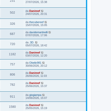
231
27/07/2026, 15:38
da
Danireef
502
24/07/2026, 20:31
da
thecubereef
326
15/07/2026, 15:05
da
davidemartinelli
687
07/07/2026, 17:06
da
.3D.
720
05/07/2026, 18:42
da
Danireef
1182
03/07/2026, 12:20
da
Obelix981
757
30/06/2026, 20:12
da
Danireef
806
26/06/2026, 11:03
da
Danireef
782
25/06/2026, 15:37
da
giogiampa
911
14/06/2026, 15:07
da
Danireef
1580
25/05/2026, 15:19