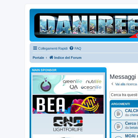
Collegamenti Rapidi
FAQ
Portale
Indice del Forum
MAIN SPONSOR
Messaggi 
Vai alla ricerc
ARGOMENTI
CALCI
da
chimi
Cerco 
da
betat
MOAI r