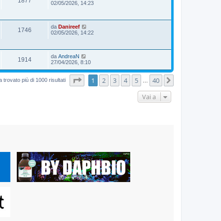
1877
02/05/2026, 14:23
da
Danireef
1746
02/05/2026, 14:22
da
AndreaN
1914
27/04/2026, 8:10
Pagina
1
di
40
1
2
3
4
5
40
Prossimo
 trovato più di 1000 risultati
…
Vai a