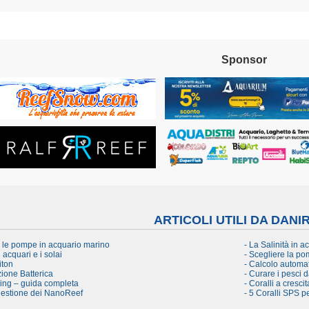
Sponsor
ARTICOLI UTILI DA DANI
e le pompe in acquario marino
- La Salinità in a
i acquari e i solai
- Scegliere la pom
iton
- Calcolo automat
ione Batterica
- Curare i pesci 
ling – guida completa
- Coralli a cresci
 gestione dei NanoReef
- 5 Coralli SPS pe