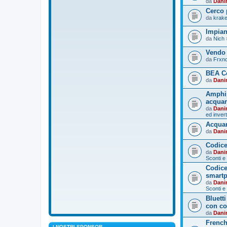
da
Dani
Cerco 
da
krak
Impian
da
Nich
Vendo 
da
Frxn
BEA Co
da
Dani
Amphip
acquar
da
Dani
ed invert
Acquar
da
Dani
Codice
da
Dani
Sconti e
Codice
smart
da
Dani
Sconti e
Bluett
con co
da
Dani
French
I NOSTRI SPONSOR