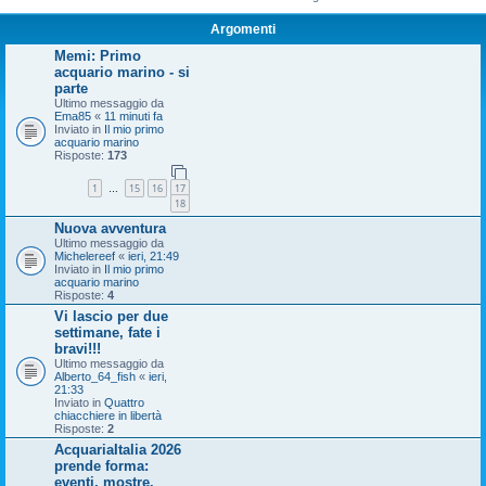
Argomenti
Memi: Primo
acquario marino - si
parte
Ultimo messaggio da
Ema85
«
11 minuti fa
Inviato in
Il mio primo
acquario marino
Risposte:
173
1
15
16
17
…
18
Nuova avventura
Ultimo messaggio da
Michelereef
«
ieri, 21:49
Inviato in
Il mio primo
acquario marino
Risposte:
4
Vi lascio per due
settimane, fate i
bravi!!!
Ultimo messaggio da
Alberto_64_fish
«
ieri,
21:33
Inviato in
Quattro
chiacchiere in libertà
Risposte:
2
AcquariaItalia 2026
prende forma:
eventi, mostre,