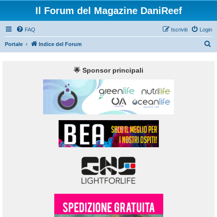
Il Forum del Magazine DaniReef
FAQ
Iscriviti
Login
C
Portale
Indice del Forum
e
r
🌟 Sponsor principali
c
a