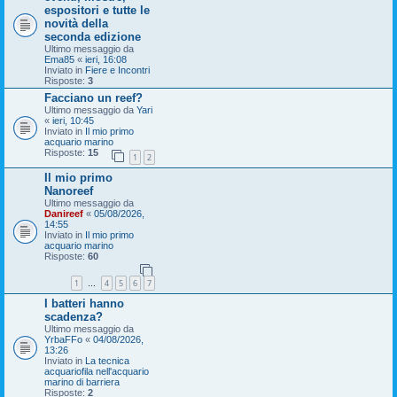
espositori e tutte le
novità della
seconda edizione
Ultimo messaggio da
Ema85
«
ieri, 16:08
Inviato in
Fiere e Incontri
Risposte:
3
Facciano un reef?
Ultimo messaggio da
Yari
«
ieri, 10:45
Inviato in
Il mio primo
acquario marino
Risposte:
15
1
2
Il mio primo
Nanoreef
Ultimo messaggio da
Danireef
«
05/08/2026,
14:55
Inviato in
Il mio primo
acquario marino
Risposte:
60
1
4
5
6
7
…
I batteri hanno
scadenza?
Ultimo messaggio da
YrbaFFo
«
04/08/2026,
13:26
Inviato in
La tecnica
acquariofila nell'acquario
marino di barriera
Risposte:
2