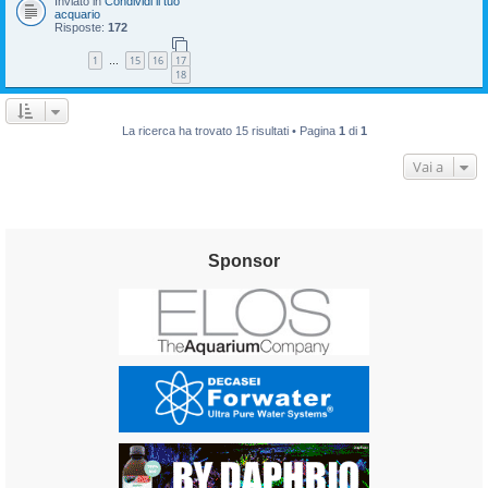
Inviato in
Condividi il tuo
acquario
Risposte:
172
1
15
16
17
…
18
La ricerca ha trovato 15 risultati • Pagina
1
di
1
Vai a
Sponsor