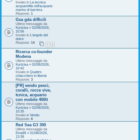
Inviato in
La tecnica
acquariofila nell'acquario
marino di barriera
Risposte:
1
Gsa gda difficili
Ultimo messaggio da
Kurtzisa
«
02/08/2026,
10:56
Inviato in
L'angolo del
dolce
Risposte:
14
1
2
Ricerca co-founder
Modena
Ultimo messaggio da
Kurtzisa
«
02/08/2026,
10:42
Inviato in
Quattro
chiacchiere in libertà
Risposte:
3
[PR] vendo pesci,
coralli, rocce vive,
tcnica, acquario
con mobile 400lt
Ultimo messaggio da
Kurtzisa
«
02/08/2026,
10:35
Inviato in
Vendo
Risposte:
6
Red Sea G3 300
Ultimo messaggio da
Ema85
«
01/08/2026,
13:38