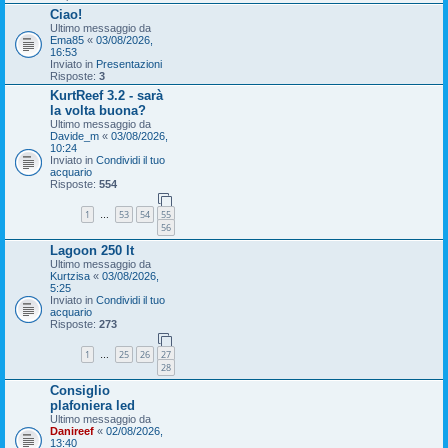
Ciao!
Ultimo messaggio da
Ema85
«
03/08/2026,
16:53
Inviato in
Presentazioni
Risposte:
3
KurtReef 3.2 - sarà
la volta buona?
Ultimo messaggio da
Davide_m
«
03/08/2026,
10:24
Inviato in
Condividi il tuo
acquario
Risposte:
554
1
53
54
55
…
56
Lagoon 250 lt
Ultimo messaggio da
Kurtzisa
«
03/08/2026,
5:25
Inviato in
Condividi il tuo
acquario
Risposte:
273
1
25
26
27
…
28
Consiglio
plafoniera led
Ultimo messaggio da
Danireef
«
02/08/2026,
13:40