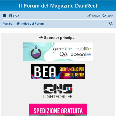
Il Forum del Magazine DaniReef
FAQ
Iscriviti
Login
C
Portale
Indice del Forum
e
r
🌟 Sponsor principali
c
a