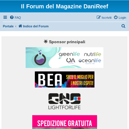
Il Forum del Magazine DaniReef
FAQ
Iscriviti
Login
C
Portale
Indice del Forum
e
r
🌟 Sponsor principali
c
a