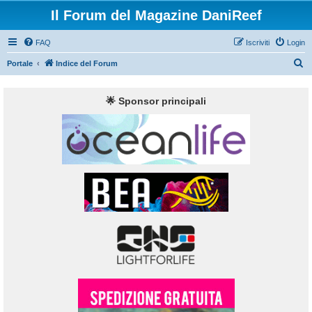
Il Forum del Magazine DaniReef
FAQ
Iscriviti
Login
C
Portale
Indice del Forum
e
r
🌟 Sponsor principali
c
a