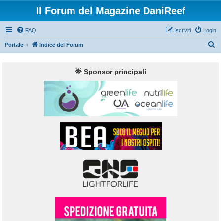
Il Forum del Magazine DaniReef
FAQ
Iscriviti
Login
C
Portale
Indice del Forum
e
r
🌟 Sponsor principali
c
a